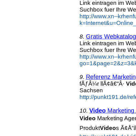
Link eintragen im Web
Suchbox fuer Ihre We
http://www.xn--krhen
k=Internet&u=Online
Gratis Webkatalog 
8.
Link eintragen im Web
Suchbox fuer Ihre We
http://www.xn--krhen
go=1&page=2&z=3&ke
Referenz Marketin
9.
fÃƒÂ¼r llÃ¢â€“Â·
Vid
Sachsen
http://punkt191.de/re
Video
Marketing 
10.
Video
Marketing Agen
Produkt
Video
s Ã¢Å“â