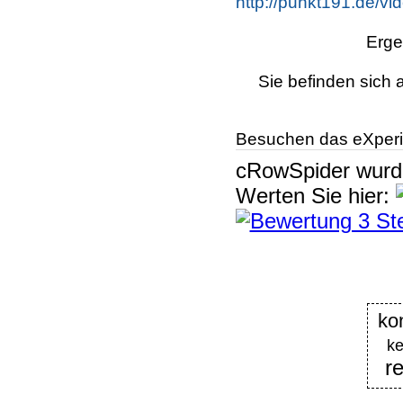
http://punkt191.de/vid
Erge
Sie befinden sich 
Besuchen das eXperi
cRowSpider
wur
Werten Sie hier:
k
ke
re