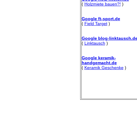
(
Holzmiete bauen?!
)
Google ft-sport.de
(
Field Target
)
Google blog-linktausch.d
(
Linktausch
)
Google keramik-
handgemacht.de
(
Keramik Geschenke
)