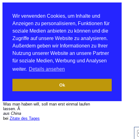
Wir verwenden Cookies, um Inhalte und
Anzeigen zu personalisieren, Funktionen für
soziale Medien anbieten zu können und die
Zugriffe auf unsere Website zu analysieren.
Außerdem geben wir Informationen zu Ihrer
Nutzung unserer Website an unsere Partner
für soziale Medien, Werbung und Analysen
weiter.
Details ansehen
Ok
Was man haben will, soll man erst einmal laufen
lassen. Â
aus China
bei
Zitate des Tages