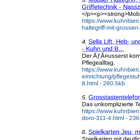
Griffetechnik - Nassz
</p><p><strong>Mobile
https://www.kuhnbieri
haltegriff-mit-grosse
Sella Lift, Heb- u
4.
- Kuhn und B...
Der ÃƒÂ¤usserst komf
Pflegealltag.
https://www.kuhnbieri
einrichtung/pflegestuh
8.html - 280.5kb
Grosstastentelefo
5.
Das unkomplizierte Te
https://www.kuhnbieri
doro-311-4.html - 236
Spielkarten Jeu, m
6.
Spielkarten mit deutl