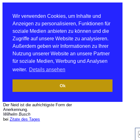
Wir verwenden Cookies, um Inhalte und
Anzeigen zu personalisieren, Funktionen für
soziale Medien anbieten zu können und die
Zugriffe auf unsere Website zu analysieren.
Außerdem geben wir Informationen zu Ihrer
Nutzung unserer Website an unsere Partner
für soziale Medien, Werbung und Analysen
weiter.
Details ansehen
Ok
Der Neid ist die aufrichtigste Form der
Anerkennung.
Wilhelm Busch
bei
Zitate des Tages