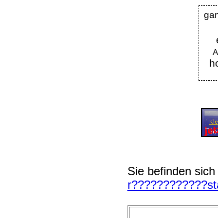
gam
A
h
Sie befinden sich
r????????????st