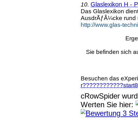
Glaslexikon H - P
10.
Das Glaslexikon dien
AusdrÃƒÂ¼cke rund 
http://www.glas-techn
Erge
Sie befinden sich a
Besuchen das eXperi
r????????????start8
cRowSpider
wur
Werten Sie hier: