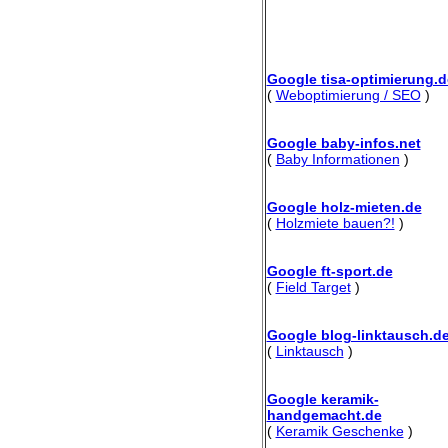
Google tisa-optimierung.d
(
Weboptimierung / SEO
)
Google baby-infos.net
(
Baby Informationen
)
Google holz-mieten.de
(
Holzmiete bauen?!
)
Google ft-sport.de
(
Field Target
)
Google blog-linktausch.d
(
Linktausch
)
Google keramik-
handgemacht.de
(
Keramik Geschenke
)