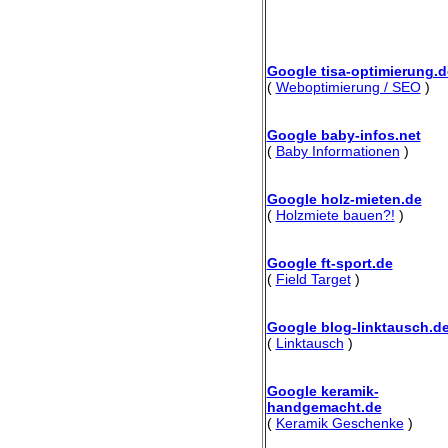
Google tisa-optimierung.d
(
Weboptimierung / SEO
)
Google baby-infos.net
(
Baby Informationen
)
Google holz-mieten.de
(
Holzmiete bauen?!
)
Google ft-sport.de
(
Field Target
)
Google blog-linktausch.d
(
Linktausch
)
Google keramik-
handgemacht.de
(
Keramik Geschenke
)