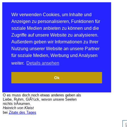
Wir verwenden Cookies, um Inhalte und
Anzeigen zu personalisieren, Funktionen für
soziale Medien anbieten zu können und die
Zugriffe auf unsere Website zu analysieren.
Außerdem geben wir Informationen zu Ihrer
Nutzung unserer Website an unsere Partner
für soziale Medien, Werbung und Analysen
weiter.
Details ansehen
Ok
O es muss doch noch etwas anderes geben als
Liebe, Ruhm, GlÃ¼ck, wovon unsere Seelen
nichts trÃ¤umen.
Heinrich von Kleist
bei
Zitate des Tages