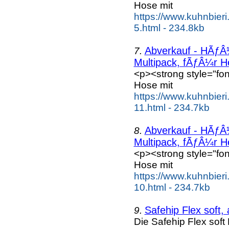
Hose mit
https://www.kuhnbieri
5.html - 234.8kb
Abverkauf - HÃƒÂ¼
7.
Multipack, fÃƒÂ¼r He
<p><strong style="fon
Hose mit
https://www.kuhnbieri
11.html - 234.7kb
Abverkauf - HÃƒÂ¼
8.
Multipack, fÃƒÂ¼r He
<p><strong style="fon
Hose mit
https://www.kuhnbieri
10.html - 234.7kb
Safehip Flex soft,
9.
Die Safehip Flex soft