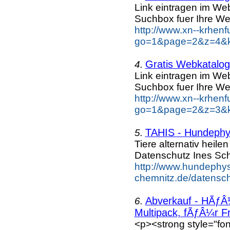
Link eintragen im Web
Suchbox fuer Ihre We
http://www.xn--krhen
go=1&page=2&z=4&ke
Gratis Webkatalog 
4.
Link eintragen im Web
Suchbox fuer Ihre We
http://www.xn--krhen
go=1&page=2&z=3&ke
TAHIS - Hundephys
5.
Tiere alternativ heil
Datenschutz Ines Sc
http://www.hundephys
chemnitz.de/datensch
Abverkauf - HÃƒÂ¼
6.
Multipack, fÃƒÂ¼r Fr
<p><strong style="fon