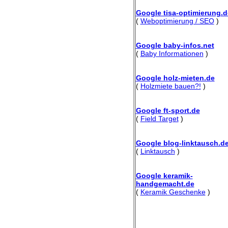
Google tisa-optimierung.d
(
Weboptimierung / SEO
)
Google baby-infos.net
(
Baby Informationen
)
Google holz-mieten.de
(
Holzmiete bauen?!
)
Google ft-sport.de
(
Field Target
)
Google blog-linktausch.d
(
Linktausch
)
Google keramik-
handgemacht.de
(
Keramik Geschenke
)