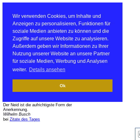
Wir verwenden Cookies, um Inhalte und
Anzeigen zu personalisieren, Funktionen für
soziale Medien anbieten zu können und die
Zugriffe auf unsere Website zu analysieren.
Außerdem geben wir Informationen zu Ihrer
Nutzung unserer Website an unsere Partner
für soziale Medien, Werbung und Analysen
weiter.
Details ansehen
Ok
Der Neid ist die aufrichtigste Form der
Anerkennung.
Wilhelm Busch
bei
Zitate des Tages