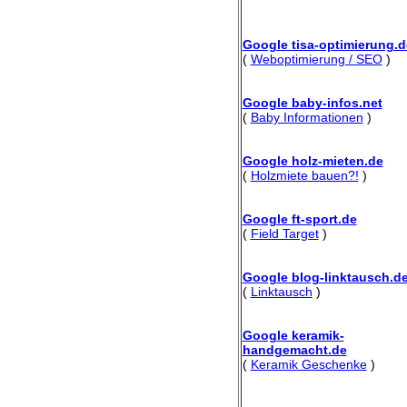
Google tisa-optimierung.d
(
Weboptimierung / SEO
)
Google baby-infos.net
(
Baby Informationen
)
Google holz-mieten.de
(
Holzmiete bauen?!
)
Google ft-sport.de
(
Field Target
)
Google blog-linktausch.d
(
Linktausch
)
Google keramik-
handgemacht.de
(
Keramik Geschenke
)