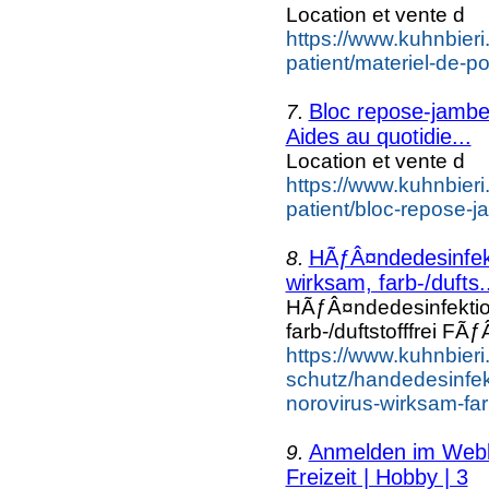
Location et vente d
https://www.kuhnbieri
patient/materiel-de-p
Bloc repose-jambe 
7.
Aides au quotidie...
Location et vente d
https://www.kuhnbieri
patient/bloc-repose-j
HÃƒÂ¤ndedesinfekt
8.
wirksam, farb-/dufts.
HÃƒÂ¤ndedesinfektion
farb-/duftstofffrei FÃ
https://www.kuhnbieri
schutz/handedesinfekt
norovirus-wirksam-farb
Anmelden im Webka
9.
Freizeit | Hobby | 3