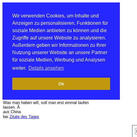
Wir verwenden Cookies, um Inhalte und
Anzeigen zu personalisieren, Funktionen für
soziale Medien anbieten zu können und die
Zugriffe auf unsere Website zu analysieren.
Außerdem geben wir Informationen zu Ihrer
Nutzung unserer Website an unsere Partner
für soziale Medien, Werbung und Analysen
weiter.
Details ansehen
Ok
Was man haben will, soll man erst einmal laufen
lassen. Â
aus China
bei
Zitate des Tages