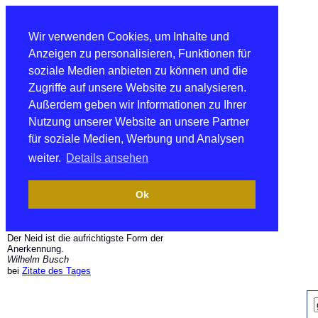
Wir verwenden Cookies, um Inhalte und
Anzeigen zu personalisieren, Funktionen für
soziale Medien anbieten zu können und die
Zugriffe auf unsere Website zu analysieren.
Außerdem geben wir Informationen zu Ihrer
Nutzung unserer Website an unsere Partner
für soziale Medien, Werbung und Analysen
weiter.
Details ansehen
Ok
Der Neid ist die aufrichtigste Form der
Anerkennung.
Wilhelm Busch
bei
Zitate des Tages