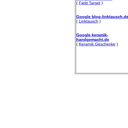
(
Field Target
)
Google blog-linktausch.d
(
Linktausch
)
Google keramik-
handgemacht.de
(
Keramik Geschenke
)