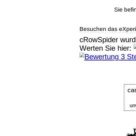
Sie befi
Besuchen das eXperi
cRowSpider
wur
Werten Sie hier:
ca
un