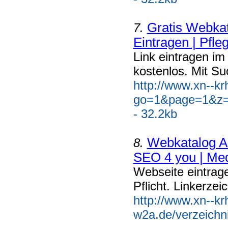
Gratis Webkat
7.
Eintragen | Pfle
Link eintragen im
kostenlos. Mit Su
http://www.xn--k
go=1&page=1&z=
- 32.2kb
Webkatalog An
8.
SEO 4 you | Med
Webseite eintrag
Pflicht. Linkerzei
http://www.xn--kr
w2a.de/verzeichn