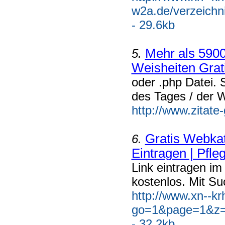
w2a.de/verzeichni
- 29.6kb
Mehr als 5900
5.
Weisheiten Grati
oder .php Datei.
des Tages / der W
http://www.zitate-
Gratis Webkat
6.
Eintragen | Pfle
Link eintragen im
kostenlos. Mit Su
http://www.xn--k
go=1&page=1&z=
- 32.2kb