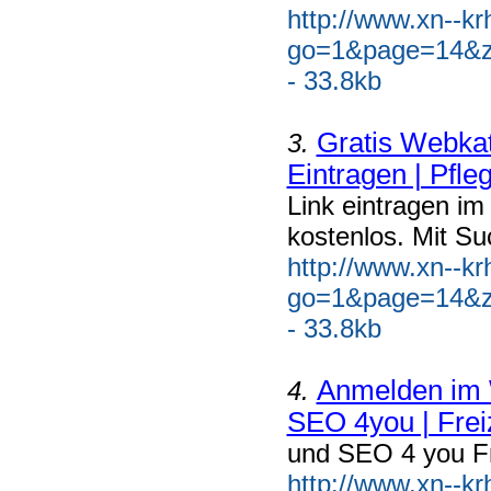
http://www.xn--k
go=1&page=14&z
- 33.8kb
Gratis Webkat
3.
Eintragen | Pfle
Link eintragen im
kostenlos. Mit Su
http://www.xn--k
go=1&page=14&z
- 33.8kb
Anmelden im W
4.
SEO 4you | Freiz
und SEO 4 you F
http://www.xn--kr