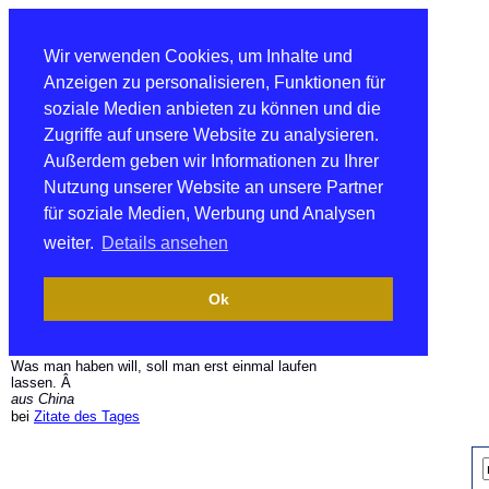
Wir verwenden Cookies, um Inhalte und
Anzeigen zu personalisieren, Funktionen für
soziale Medien anbieten zu können und die
Zugriffe auf unsere Website zu analysieren.
Außerdem geben wir Informationen zu Ihrer
Nutzung unserer Website an unsere Partner
für soziale Medien, Werbung und Analysen
weiter.
Details ansehen
Ok
Was man haben will, soll man erst einmal laufen
lassen. Â
aus China
bei
Zitate des Tages