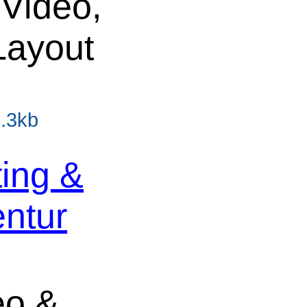
 Video,
Layout
0.3kb
ing &
ntur
eo &