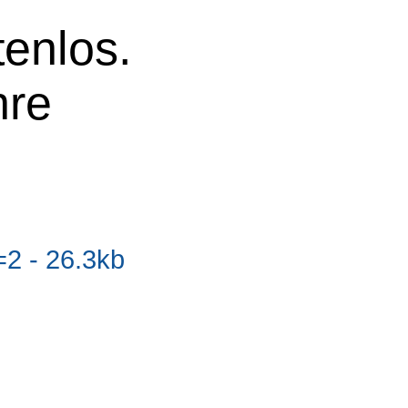
tenlos.
hre
2 - 26.3kb