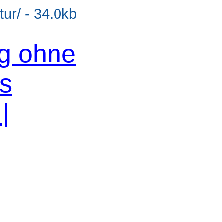
ur/ - 34.0kb
og ohne
os
|