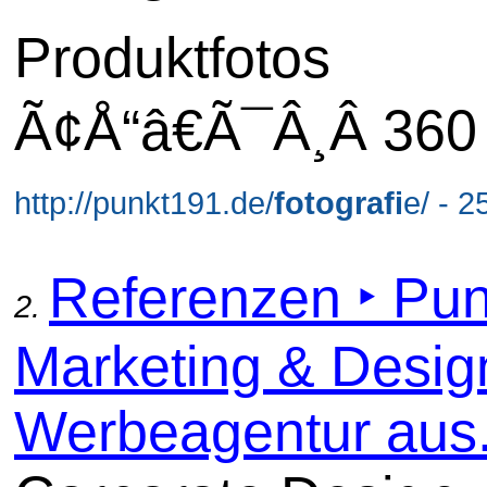
Produktfotos
Ã¢Å“â€Ã¯Â¸Â 360
http://punkt191.de/
fotografi
e/ - 2
Referenzen ‣ Pun
2.
Marketing & Desig
Werbeagentur aus.