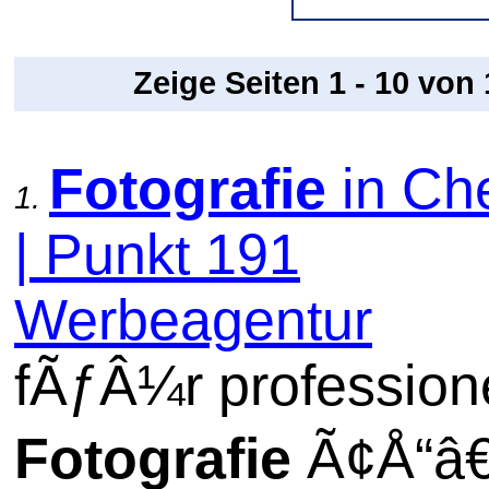
Zeige Seiten 1 - 10 von
Fotografie
in Ch
1.
| Punkt 191
Werbeagentur
fÃƒÂ¼r profession
Fotografie
Ã¢Å“â€