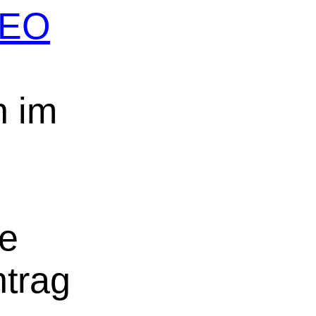
 SEO
n im
ne
ntrag