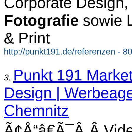
Corporate Design,
Fotografie
sowie 
& Print
http://punkt191.de/referenzen - 8
Punkt 191 Market
3.
Design | Werbeage
Chemnitz
Ã¢Å“â€Ã¯Â¸Â Vid