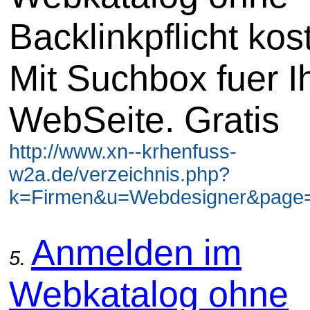
Backlinkpflicht kos
Mit Suchbox fuer I
WebSeite. Gratis
http://www.xn--krhenfuss-
w2a.de/verzeichnis.php?
k=Firmen&u=Webdesigner&page=
Anmelden im
5.
Webkatalog ohne