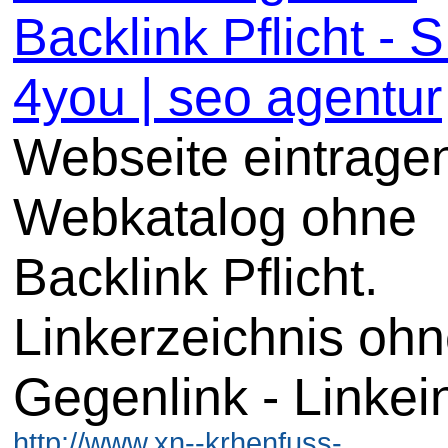
Backlink Pflicht -
4you | seo agentur
Webseite eintrage
Webkatalog ohne
Backlink Pflicht.
Linkerzeichnis oh
Gegenlink - Linkei
http://www.xn--krhenfuss-