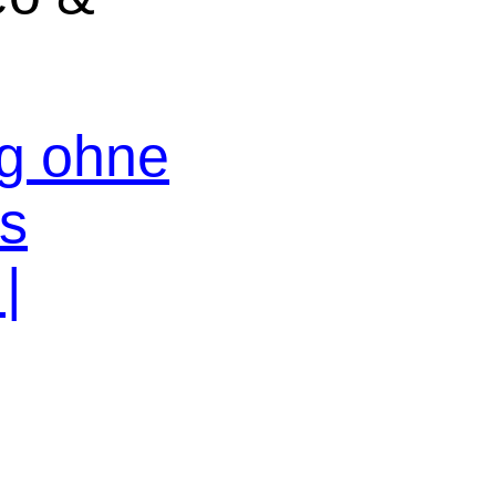
og ohne
os
|