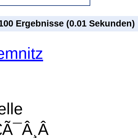
 100 Ergebnisse (0.01 Sekunden)
emnitz
elle
Ã¯Â¸Â