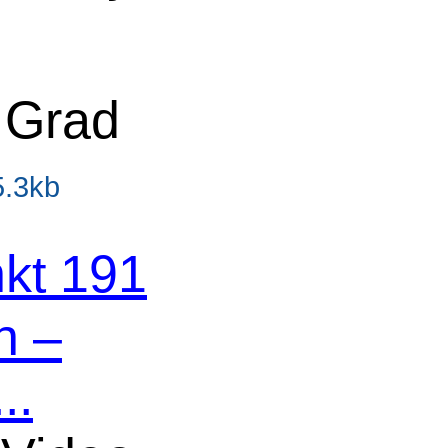
 Grad
5.3kb
kt 191
n –
..