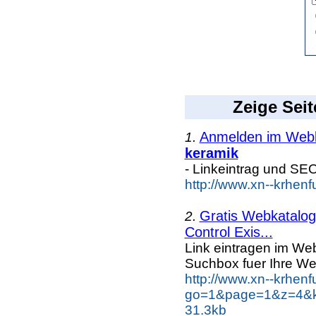
Zeige Seit
Anmelden im Webka
1.
keramik
- Linkeintrag und SE
http://www.xn--krhen
Gratis Webkatalog 
2.
Control Exis...
Link eintragen im Web
Suchbox fuer Ihre We
http://www.xn--krhen
go=1&page=1&z=4&ke
31.3kb