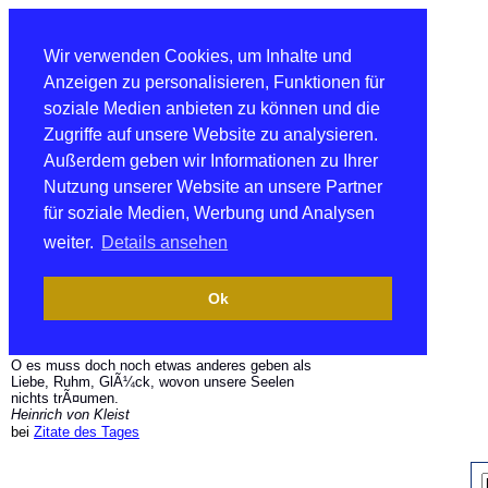
Wir verwenden Cookies, um Inhalte und
Anzeigen zu personalisieren, Funktionen für
soziale Medien anbieten zu können und die
Zugriffe auf unsere Website zu analysieren.
Außerdem geben wir Informationen zu Ihrer
Nutzung unserer Website an unsere Partner
für soziale Medien, Werbung und Analysen
weiter.
Details ansehen
Ok
O es muss doch noch etwas anderes geben als
Liebe, Ruhm, GlÃ¼ck, wovon unsere Seelen
nichts trÃ¤umen.
Heinrich von Kleist
bei
Zitate des Tages