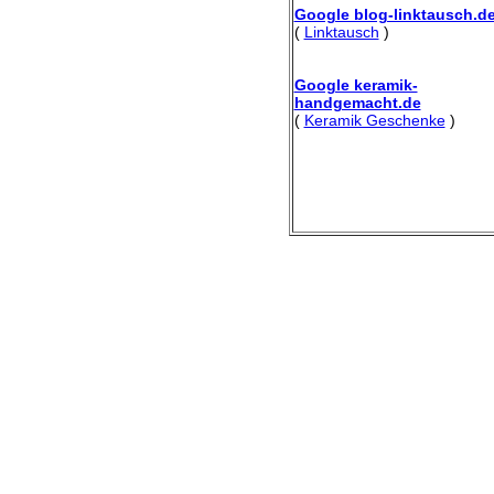
Google blog-linktausch.d
(
Linktausch
)
Google keramik-
handgemacht.de
(
Keramik Geschenke
)