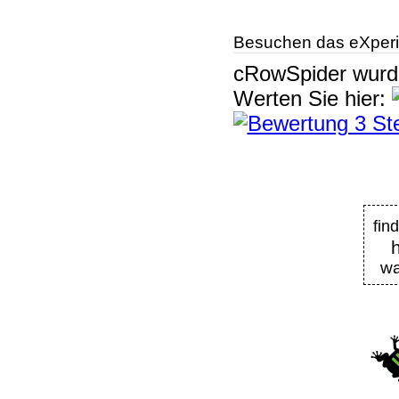
Besuchen das eXperi
cRowSpider
wur
Werten Sie hier:
fin
wa