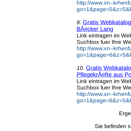
http://www.xn--krhen
go=1&page=5&z=5&ke
Gratis Webkatalog 
9.
BÃ¤cker Lang
Link eintragen im Web
Suchbox fuer Ihre We
http://www.xn--krhen
go=1&page=6&z=5&k
Gratis Webkatalog
10.
PflegekrÃ¤fte aus Po
Link eintragen im Web
Suchbox fuer Ihre We
http://www.xn--krhen
go=1&page=6&z=5&ke
Erge
Sie befinden s