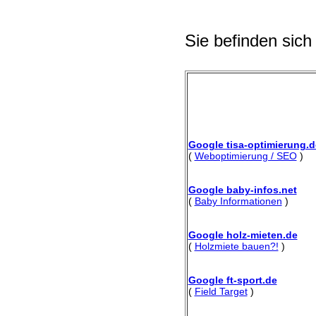
Sie befinden sich
Google tisa-optimierung.d
(
Weboptimierung / SEO
)
Google baby-infos.net
(
Baby Informationen
)
Google holz-mieten.de
(
Holzmiete bauen?!
)
Google ft-sport.de
(
Field Target
)