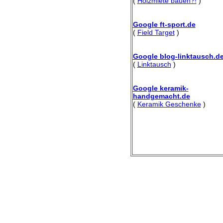
(
Holzmiete bauen?!
)
Google ft-sport.de
(
Field Target
)
Google blog-linktausch.d
(
Linktausch
)
Google keramik-
handgemacht.de
(
Keramik Geschenke
)