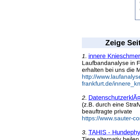
Zeige Sei
innere Knieschme
1.
Laufbandanalyse in F
erhalten bei uns die 
http://www.laufanalys
frankfurt.de/innere_k
DatenschutzerklÃ¤
2.
(z.B. durch eine Straf
beauftragte private
https://www.sauter-c
TAHIS - Hundephys
3.
Tiere alternativ heil