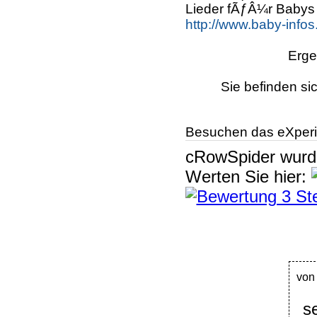
Lieder fÃƒÂ¼r Babys 
http://www.baby-infos
Erge
Sie befinden si
Besuchen das eXperi
cRowSpider
wur
Werten Sie hier:
vo
s