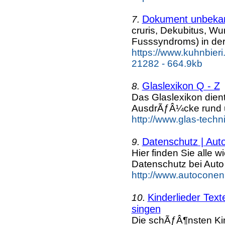
Dokument unbeka
7.
cruris, Dekubitus, W
Fusssyndroms) in der
https://www.kuhnbier
21282 - 664.9kb
Glaslexikon Q - Z
8.
Das Glaslexikon dien
AusdrÃƒÂ¼cke rund 
http://www.glas-techn
Datenschutz | Aut
9.
Hier finden Sie alle 
Datenschutz bei Aut
http://www.autoconen
Kinderlieder Tex
10.
singen
Die schÃƒÂ¶nsten Kin