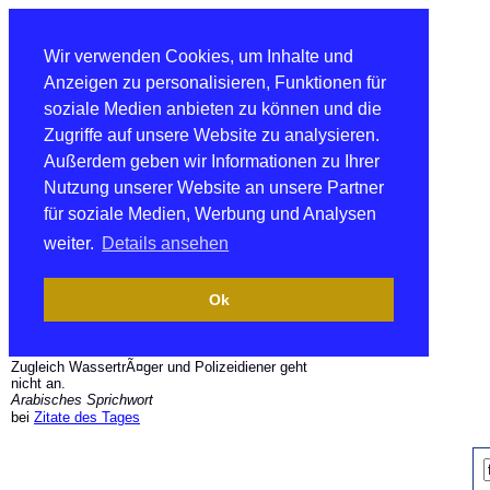
Wir verwenden Cookies, um Inhalte und
Anzeigen zu personalisieren, Funktionen für
soziale Medien anbieten zu können und die
Zugriffe auf unsere Website zu analysieren.
Außerdem geben wir Informationen zu Ihrer
Nutzung unserer Website an unsere Partner
für soziale Medien, Werbung und Analysen
weiter.
Details ansehen
Ok
Zugleich WassertrÃ¤ger und Polizeidiener geht
nicht an.
Arabisches Sprichwort
bei
Zitate des Tages