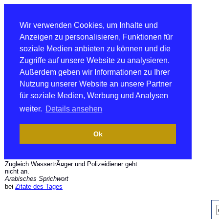
Wir verwenden Cookies, um Inhalte und
Anzeigen zu personalisieren, Funktionen für
soziale Medien anbieten zu können und die
Zugriffe auf unsere Website zu analysieren.
Außerdem geben wir Informationen zu Ihrer
Nutzung unserer Website an unsere Partner
für soziale Medien, Werbung und Analysen
weiter.
Details ansehen
Ok
Zugleich WassertrÃ¤ger und Polizeidiener geht
nicht an.
Arabisches Sprichwort
bei
Zitate des Tages