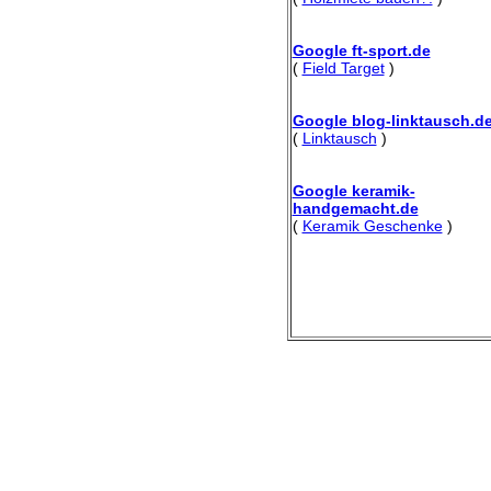
Google ft-sport.de
(
Field Target
)
Google blog-linktausch.d
(
Linktausch
)
Google keramik-
handgemacht.de
(
Keramik Geschenke
)