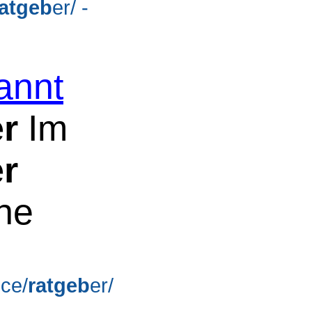
ratgeb
er/ -
annt
r
Im
r
che
ice/
ratgeb
er/