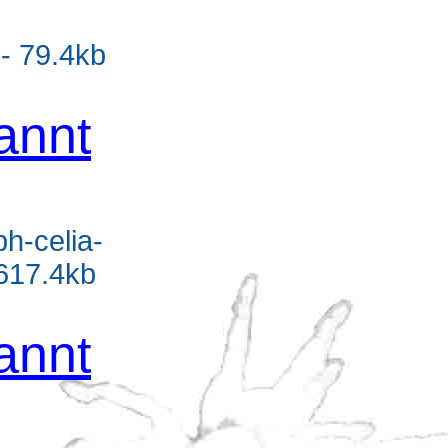
 - 79.4kb
annt
bh-celia-
617.4kb
annt