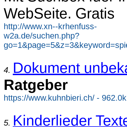
WebSeite. Gratis
http://www.xn--krhenfuss-
w2a.de/suchen.php?
go=1&page=5&z=3&keyword=spiel
Dokument unbek
4.
Ratgeber
https://www.kuhnbieri.ch/ - 962.0
Kinderlieder Text
5.