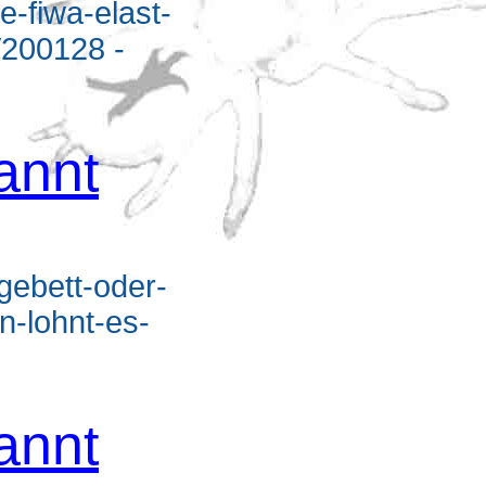
e-fiwa-elast-
V200128 -
annt
egebett-oder-
n-lohnt-es-
annt