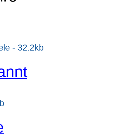
e - 32.2kb
annt
kb
e