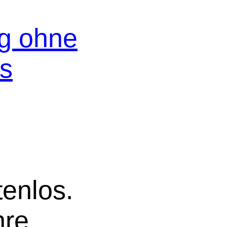
og ohne
os
tenlos.
hre