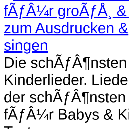
fÃƒÂ¼r groÃƒÅ¸ & 
zum Ausdrucken &
singen
Die schÃƒÂ¶nsten
Kinderlieder. Liede
der schÃƒÂ¶nsten 
fÃƒÂ¼r Babys & Ki