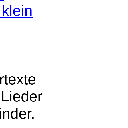
klein
rtexte
Lieder
nder.