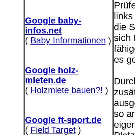
Prüfe
link
Google baby-
die 
infos.net
sich
(
Baby Informationen
)
fähi
es ge
Google holz-
mieten.de
Durc
(
Holzmiete bauen?!
)
zusät
ausg
so a
Google ft-sport.de
eige
(
Field Target
)