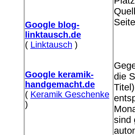
Platz
Quel
Seit
Google blog-
linktausch.de
(
Linktausch
)
Gege
Google keramik-
die 
handgemacht.de
Titel
(
Keramik Geschenke
ents
)
Mona
sind 
autom