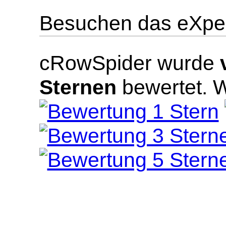
Besuchen das eXper
cRowSpider
wurde
Sternen
bewertet.
W