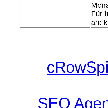
Mona
Für I
an: k
cRowSpi
SEO Agen