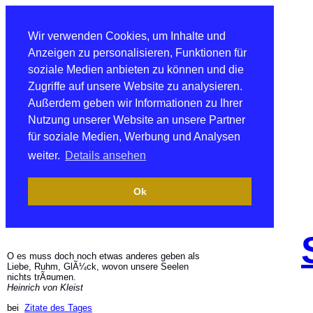
Wir verwenden Cookies, um Inhalte und
Anzeigen zu personalisieren, Funktionen für
soziale Medien anbieten zu können und die
Zugriffe auf unsere Website zu analysieren.
Außerdem geben wir Informationen zu Ihrer
Nutzung unserer Website an unsere Partner
für soziale Medien, Werbung und Analysen
weiter.
Details ansehen
Ok
O es muss doch noch etwas anderes geben als
Liebe, Ruhm, GlÃ¼ck, wovon unsere Seelen
nichts trÃ¤umen.
Heinrich von Kleist
bei
Zitate des Tages