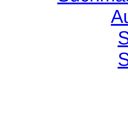
A
S
S