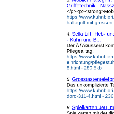
Griffetechnik - Nassz
</p><p><strong>Mobile
https://www.kuhnbieri
haltegriff-mit-grosse
Sella Lift, Heb- u
4.
- Kuhn und B...
Der ÃƒÂ¤usserst komf
Pflegealltag.
https://www.kuhnbieri
einrichtung/pflegestuh
8.html - 280.5kb
Grosstastentelefo
5.
Das unkomplizierte Te
https://www.kuhnbieri
doro-311-4.html - 236
Spielkarten Jeu, m
6.
Spielkarten mit deutl