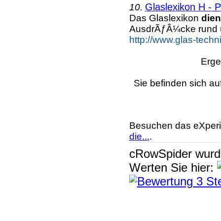
Glaslexikon H - P
10.
Das Glaslexikon
die
AusdrÃƒÂ¼cke rund 
http://www.glas-techn
Erge
Sie befinden sich au
Besuchen das eXperi
die...
.
cRowSpider
wur
Werten Sie hier: