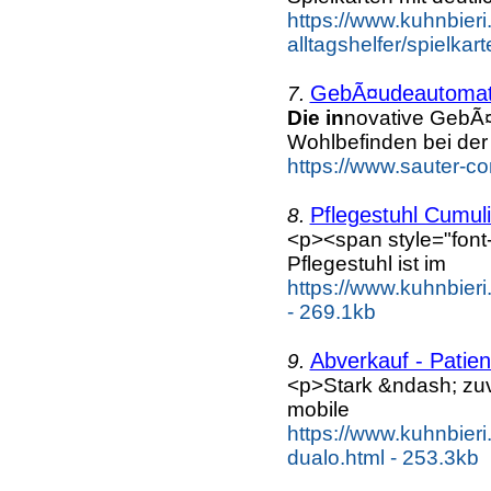
https://www.kuhnbieri.c
alltagshelfer/spielka
GebÃ¤udeautomat
7.
Die in
novative GebÃ
Wohlbefinden bei der 
https://www.sauter-c
Pflegestuhl Cumuli
8.
<p><span style="font-
Pflegestuhl ist im
https://www.kuhnbieri
- 269.1kb
Abverkauf - Patie
9.
<p>Stark &ndash; zu
mobile
https://www.kuhnbieri
dualo.html - 253.3kb