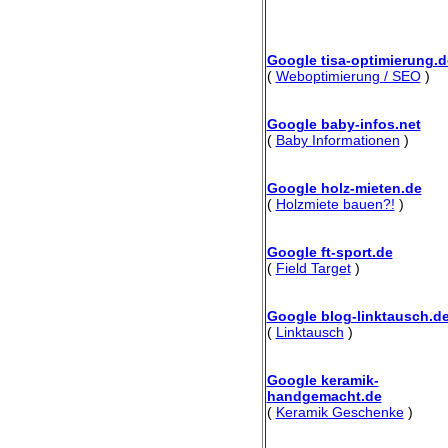
Google tisa-optimierung.d
(
Weboptimierung / SEO
)
Google baby-infos.net
(
Baby Informationen
)
Google holz-mieten.de
(
Holzmiete bauen?!
)
Google ft-sport.de
(
Field Target
)
Google blog-linktausch.d
(
Linktausch
)
Google keramik-
handgemacht.de
(
Keramik Geschenke
)