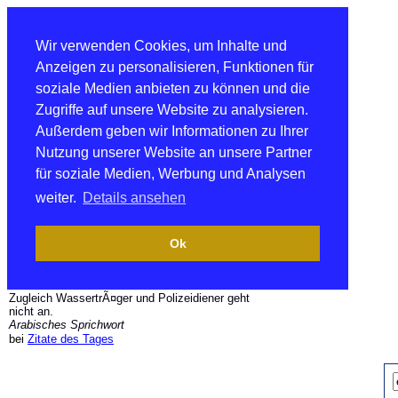
Wir verwenden Cookies, um Inhalte und
Anzeigen zu personalisieren, Funktionen für
soziale Medien anbieten zu können und die
Zugriffe auf unsere Website zu analysieren.
Außerdem geben wir Informationen zu Ihrer
Nutzung unserer Website an unsere Partner
für soziale Medien, Werbung und Analysen
weiter.
Details ansehen
Ok
Zugleich WassertrÃ¤ger und Polizeidiener geht
nicht an.
Arabisches Sprichwort
bei
Zitate des Tages