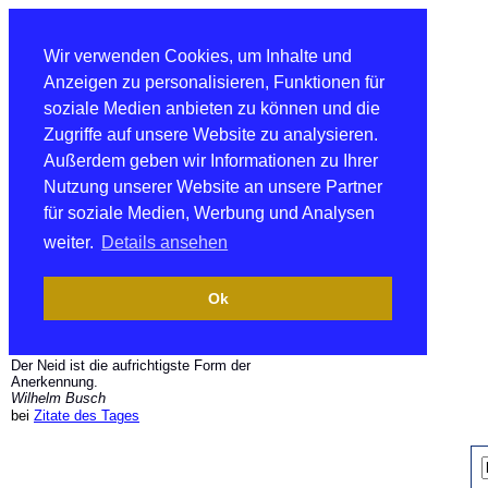
Wir verwenden Cookies, um Inhalte und
Anzeigen zu personalisieren, Funktionen für
soziale Medien anbieten zu können und die
Zugriffe auf unsere Website zu analysieren.
Außerdem geben wir Informationen zu Ihrer
Nutzung unserer Website an unsere Partner
für soziale Medien, Werbung und Analysen
weiter.
Details ansehen
Ok
Der Neid ist die aufrichtigste Form der
Anerkennung.
Wilhelm Busch
bei
Zitate des Tages