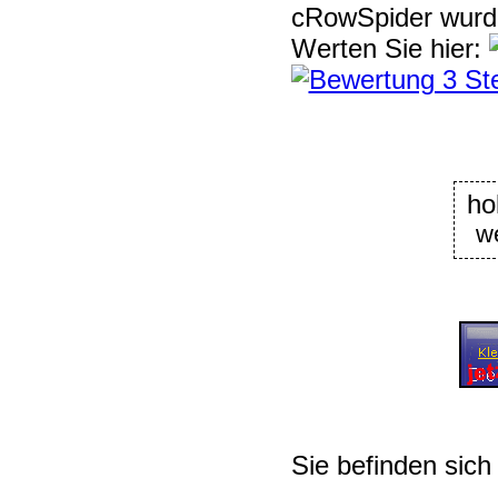
cRowSpider
wur
Werten Sie hier:
ho
w
Sie befinden sich