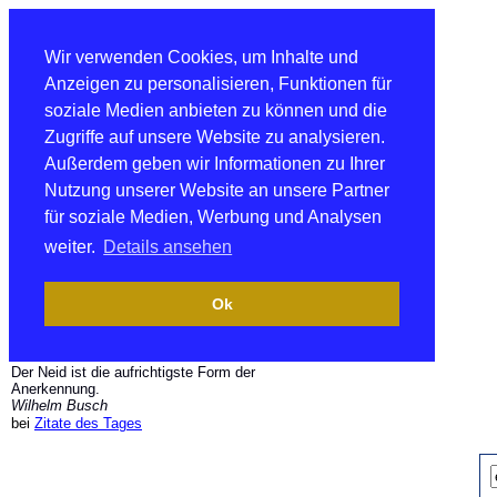
Wir verwenden Cookies, um Inhalte und
Anzeigen zu personalisieren, Funktionen für
soziale Medien anbieten zu können und die
Zugriffe auf unsere Website zu analysieren.
Außerdem geben wir Informationen zu Ihrer
Nutzung unserer Website an unsere Partner
für soziale Medien, Werbung und Analysen
weiter.
Details ansehen
Ok
Der Neid ist die aufrichtigste Form der
Anerkennung.
Wilhelm Busch
bei
Zitate des Tages