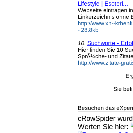
Lifestyle | Esoteri...
Webseite eintragen i
Linkerzeichnis ohne B
http://www.xn--krhenf
- 28.8kb
Suchworte - Erfol
10.
Hier finden Sie 10 S
SprÃ¼che- und Zitat
http://www.zitate-gra
Er
Sie bef
Besuchen das eXperi
cRowSpider
wur
Werten Sie hier: