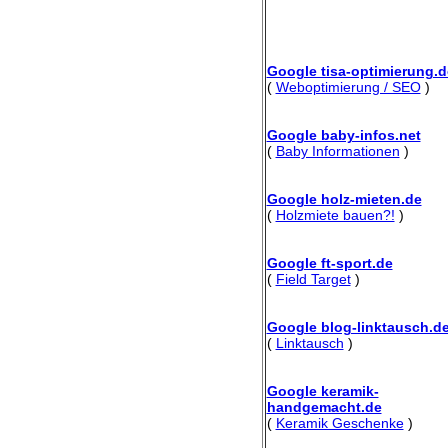
Google tisa-optimierung.d
(
Weboptimierung / SEO
)
Google baby-infos.net
(
Baby Informationen
)
Google holz-mieten.de
(
Holzmiete bauen?!
)
Google ft-sport.de
(
Field Target
)
Google blog-linktausch.d
(
Linktausch
)
Google keramik-
handgemacht.de
(
Keramik Geschenke
)