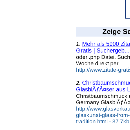
Zeige Se
Mehr als 5900 Zit
1.
Gratis | Suchergeb...
oder .php Datei. Suc
Woche direkt per
http://www.zitate-grat
Christbaumschmuc
2.
GlasblÃƒÂ¤ser aus 
Christbaumschmuck a
Germany GlasblÃƒÂ¤
http://www.glasverka
glaskunst-glass-from
tradition.html - 37.7kb