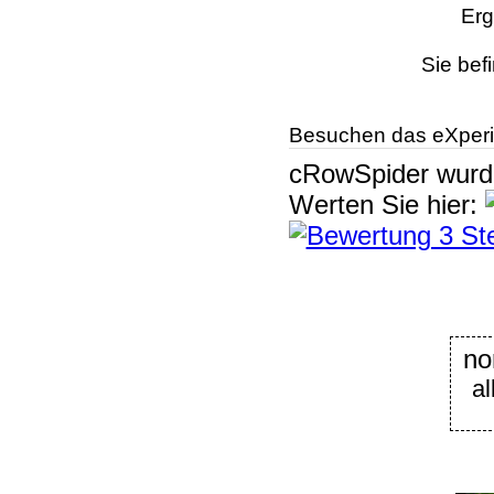
Erg
Sie bef
Besuchen das eXperi
cRowSpider
wur
Werten Sie hier:
no
a