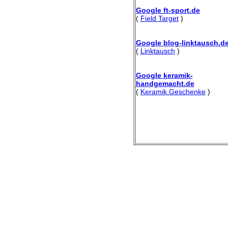
Google ft-sport.de
(
Field Target
)
Google blog-linktausch.d
(
Linktausch
)
Google keramik-
handgemacht.de
(
Keramik Geschenke
)