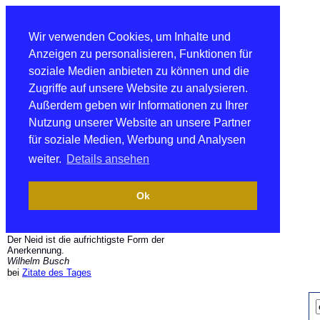
Wir verwenden Cookies, um Inhalte und
Anzeigen zu personalisieren, Funktionen für
soziale Medien anbieten zu können und die
Zugriffe auf unsere Website zu analysieren.
Außerdem geben wir Informationen zu Ihrer
Nutzung unserer Website an unsere Partner
für soziale Medien, Werbung und Analysen
weiter.
Details ansehen
Ok
Der Neid ist die aufrichtigste Form der
Anerkennung.
Wilhelm Busch
bei
Zitate des Tages