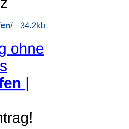
lz
fen
/ - 34.2kb
og ohne
os
fen
|
trag!