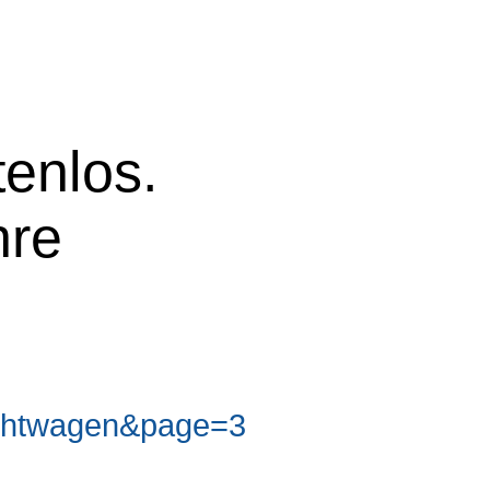
tenlos.
hre
chtwagen&page=3