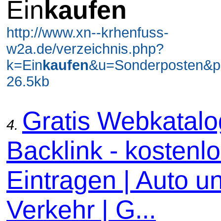
Ein
kaufen
http://www.xn--krhenfuss-
w2a.de/verzeichnis.php?
k=Ein
kaufen
&u=Sonderposten&p
26.5kb
Gratis Webkatal
4.
Backlink - kostenl
Eintragen | Auto u
Verkehr | G...