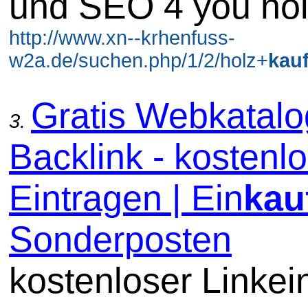
und SEO 4 you ho
http://www.xn--krhenfuss-
w2a.de/suchen.php/1/2/holz+
kau
Gratis Webkatal
3.
Backlink - kostenl
Eintragen | Ein
kau
Sonderposten
kostenloser Linkein