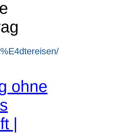
ne
rag
t%E4dtereisen/
og ohne
os
t |