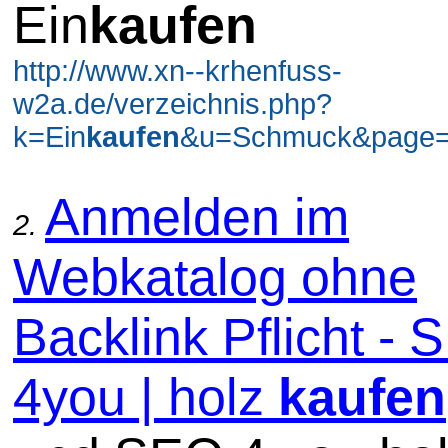
Ein
kaufen
http://www.xn--krhenfuss-
w2a.de/verzeichnis.php?
k=Ein
kaufen
&u=Schmuck&page=3
Anmelden im
2.
Webkatalog ohne
Backlink Pflicht -
4you | holz
kaufen