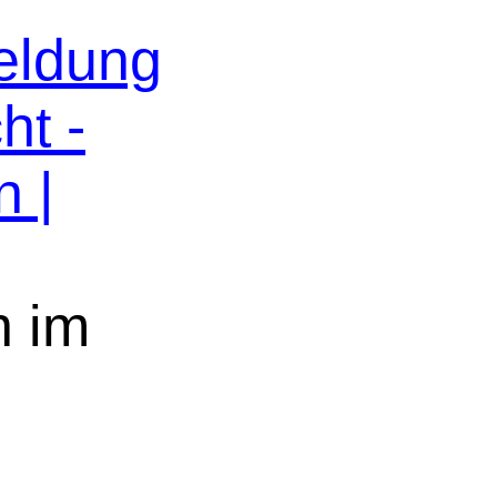
eldung
ht -
n |
n im