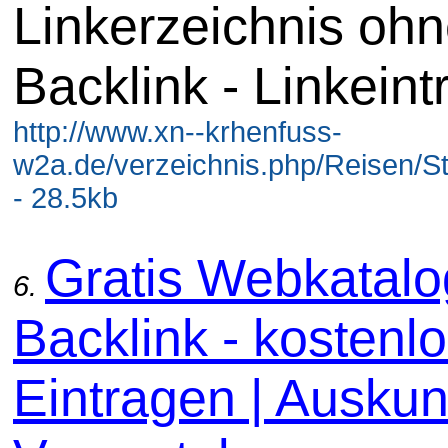
Linkerzeichnis oh
Backlink - Linkeint
http://www.xn--krhenfuss-
w2a.de/verzeichnis.php/Reisen/S
- 28.5kb
Gratis Webkatal
6.
Backlink - kostenl
Eintragen | Auskunf