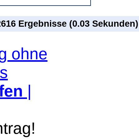
 2616 Ergebnisse (0.03 Sekunden)
og ohne
os
fen
|
trag!