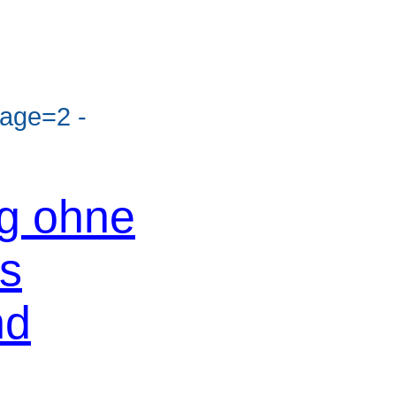
age=2 -
og ohne
os
nd