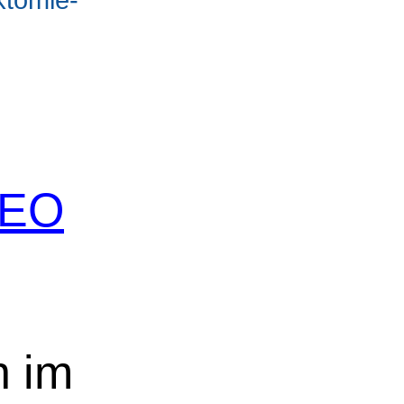
 SEO
n im