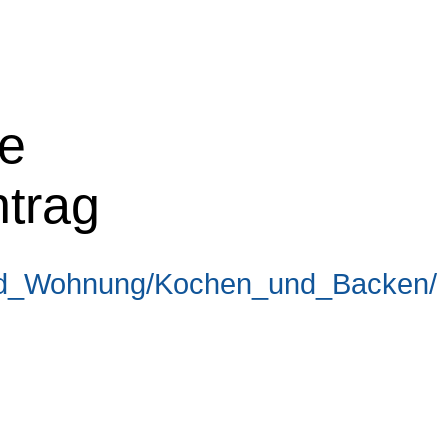
ne
ntrag
und_Wohnung/Kochen_und_Backen/