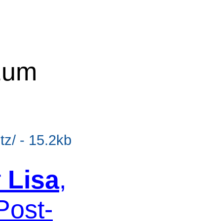
 zum
tz/ - 15.2kb
r
Lisa
,
Post-