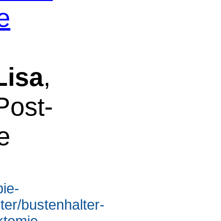
e
Lisa
,
Post-
e
pie-
ter/bustenhalter-
ktomie-