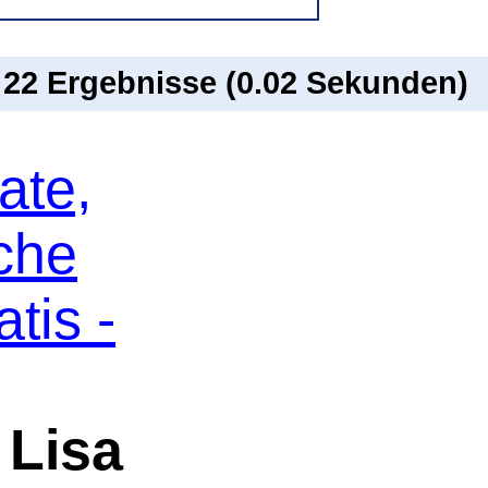
n 22 Ergebnisse (0.02 Sekunden)
ate,
che
tis -
-
Lisa