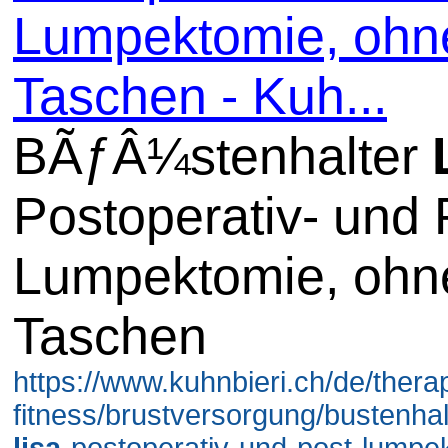
Lumpektomie, ohn
Taschen - Kuh...
BÃƒÂ¼stenhalter
Postoperativ- und 
Lumpektomie, ohn
Taschen
https://www.kuhnbieri.ch/de/thera
fitness/brustversorgung/bustenhal
lisa
-postoperativ-und-post-lumpe