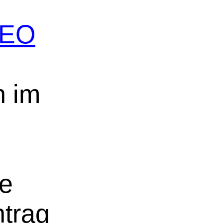
 SEO
n im
ne
ntrag