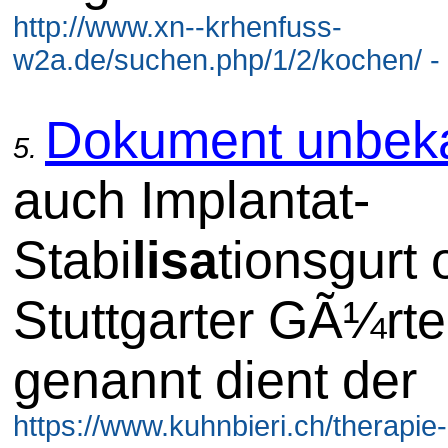
http://www.xn--krhenfuss-
w2a.de/suchen.php/1/2/kochen/ -
Dokument unbek
5.
auch Implantat-
Stabi
lisa
tionsgurt 
Stuttgarter GÃ¼rte
genannt dient der
https://www.kuhnbieri.ch/therapie-