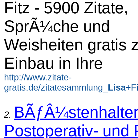
Fitz - 5900 Zitate,
SprÃ¼che und
Weisheiten gratis
Einbau in Ihre
http://www.zitate-
gratis.de/zitatesammlung_
Lisa
+Fi
BÃƒÂ¼stenhalte
2.
Postoperativ- und 