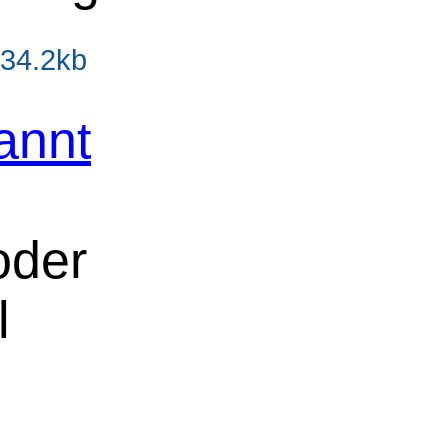
 34.2kb
annt
oder
l