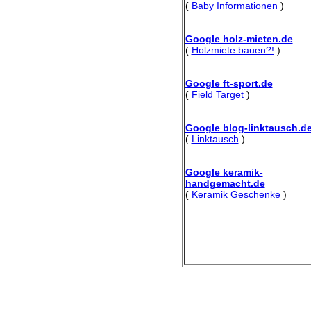
(
Baby Informationen
)
Google holz-mieten.de
(
Holzmiete bauen?!
)
Google ft-sport.de
(
Field Target
)
Google blog-linktausch.d
(
Linktausch
)
Google keramik-
handgemacht.de
(
Keramik Geschenke
)