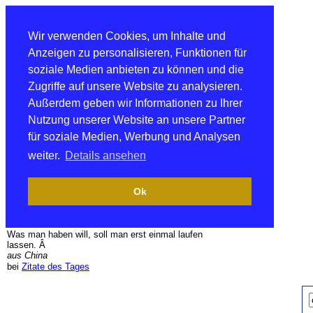
Wir verwenden Cookies, um Inhalte und
Anzeigen zu personalisieren, Funktionen für
soziale Medien anbieten zu können und die
Zugriffe auf unsere Website zu analysieren.
Außerdem geben wir Informationen zu Ihrer
Nutzung unserer Website an unsere Partner
für soziale Medien, Werbung und Analysen
weiter.
Details ansehen
Ok
Was man haben will, soll man erst einmal laufen
lassen. Â
aus China
bei
Zitate des Tages