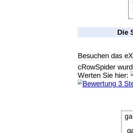
Die 
Besuchen das eX
cRowSpider
wur
Werten Sie hier:
ga
g