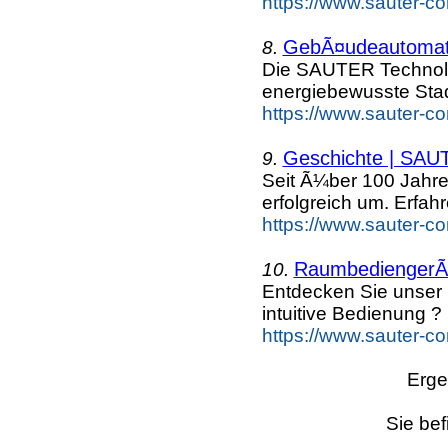
https://www.sauter-c
GebÃ¤udeautomati
8.
Die SAUTER Technolog
energiebewusste Sta
https://www.sauter-c
Geschichte | SA
9.
Seit Ã¼ber 100 Jahr
erfolgreich um. Erfahr
https://www.sauter-c
RaumbediengerÃ
10.
Entdecken Sie unse
intuitive Bedienung ? 
https://www.sauter-c
Erge
Sie bef