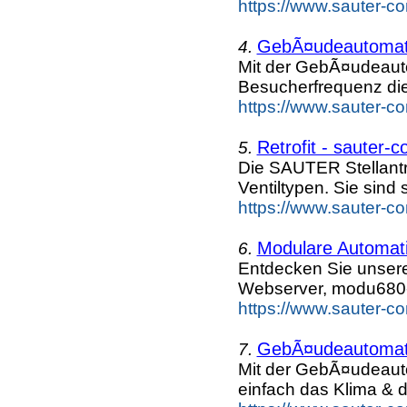
https://www.sauter-c
GebÃ¤udeautomati
4.
Mit der GebÃ¤udeaut
Besucherfrequenz die
https://www.sauter-c
Retrofit - sauter-c
5.
Die SAUTER Stellantr
Ventiltypen. Sie sind 
https://www.sauter-c
Modulare Automat
6.
Entdecken Sie unser
Webserver, modu680-
https://www.sauter-c
GebÃ¤udeautomati
7.
Mit der GebÃ¤udeau
einfach das Klima & d