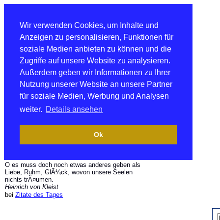
Wir verwenden Cookies, um Inhalte und
Anzeigen zu personalisieren, Funktionen für
soziale Medien anbieten zu können und die
Zugriffe auf unsere Website zu analysieren.
Außerdem geben wir Informationen zu Ihrer
Nutzung unserer Website an unsere Partner
für soziale Medien, Werbung und Analysen
weiter.
Details ansehen
Ok
O es muss doch noch etwas anderes geben als
Liebe, Ruhm, GlÃ¼ck, wovon unsere Seelen
nichts trÃ¤umen.
Heinrich von Kleist
bei
Zitate des Tages