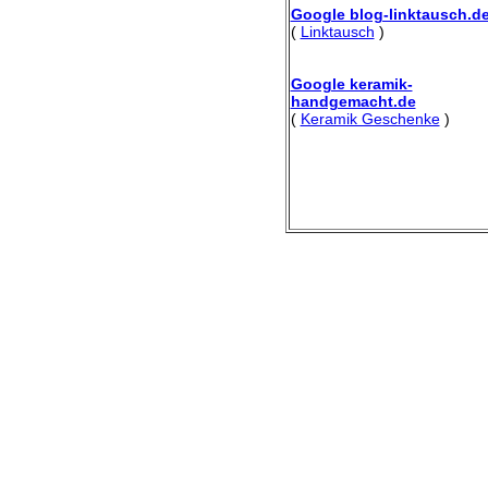
Google blog-linktausch.d
(
Linktausch
)
Google keramik-
handgemacht.de
(
Keramik Geschenke
)