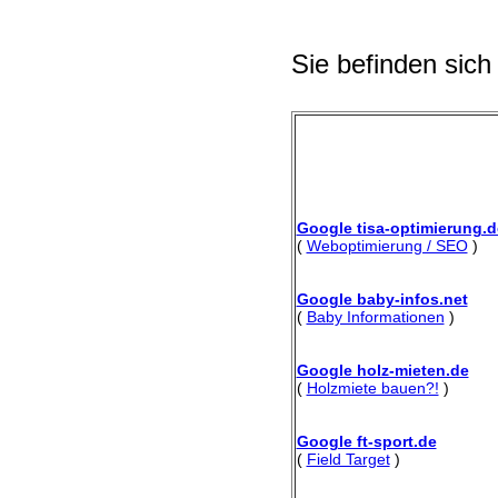
Sie befinden sich
Google tisa-optimierung.d
(
Weboptimierung / SEO
)
Google baby-infos.net
(
Baby Informationen
)
Google holz-mieten.de
(
Holzmiete bauen?!
)
Google ft-sport.de
(
Field Target
)