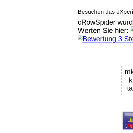
Besuchen das eXperi
cRowSpider
wur
Werten Sie hier:
mi
k
t