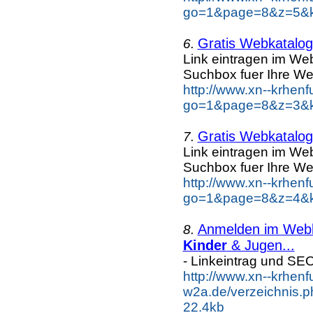
go=1&page=8&z=5&ke
Gratis Webkatalog 
6.
Link eintragen im Web
Suchbox fuer Ihre We
http://www.xn--krhen
go=1&page=8&z=3&ke
Gratis Webkatalog 
7.
Link eintragen im Web
Suchbox fuer Ihre We
http://www.xn--krhen
go=1&page=8&z=4&ke
Anmelden im Webka
8.
Kinder
& Jugen...
- Linkeintrag und SE
http://www.xn--krhenf
w2a.de/verzeichnis.p
22.4kb