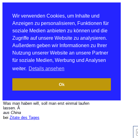
Wir verwenden Cookies, um Inhalte und
Anzeigen zu personalisieren, Funktionen für
soziale Medien anbieten zu können und die
Zugriffe auf unsere Website zu analysieren.
Außerdem geben wir Informationen zu Ihrer
Nutzung unserer Website an unsere Partner
für soziale Medien, Werbung und Analysen
weiter.
Details ansehen
Ok
Was man haben will, soll man erst einmal laufen
lassen. Â
aus China
bei
Zitate des Tages