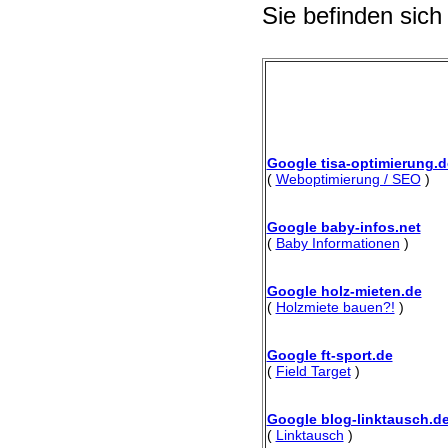
Sie befinden sich
Google tisa-optimierung.d
(
Weboptimierung / SEO
)
Google baby-infos.net
(
Baby Informationen
)
Google holz-mieten.de
(
Holzmiete bauen?!
)
Google ft-sport.de
(
Field Target
)
Google blog-linktausch.d
(
Linktausch
)