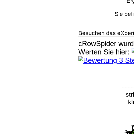
Er
Sie bef
Besuchen das eXperi
cRowSpider
wur
Werten Sie hier:
st
k