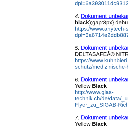
dpl=6a393011dc9313
Dokument unbeka
4.
black
);gap:8px}.debu
https://www.anytech-
dpl=6a6714e2ddb887
Dokument unbeka
5.
DELTASAFEÂ® NITR
https://www.kuhnbieri
schutz/medizinische-
Dokument unbeka
6.
Yellow
Black
http://www.glas-
technik.ch/de/data/
Flyer_zu_SIGAB-Richt
Dokument unbeka
7.
Yellow
Black