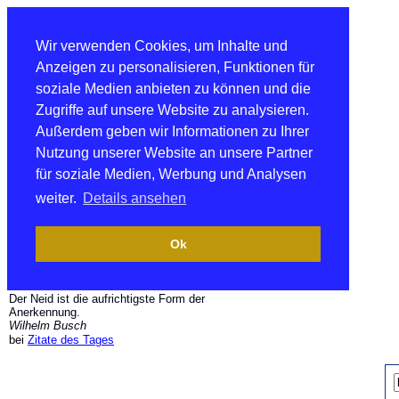
Wir verwenden Cookies, um Inhalte und
Anzeigen zu personalisieren, Funktionen für
soziale Medien anbieten zu können und die
Zugriffe auf unsere Website zu analysieren.
Außerdem geben wir Informationen zu Ihrer
Nutzung unserer Website an unsere Partner
für soziale Medien, Werbung und Analysen
weiter.
Details ansehen
Ok
Der Neid ist die aufrichtigste Form der
Anerkennung.
Wilhelm Busch
bei
Zitate des Tages