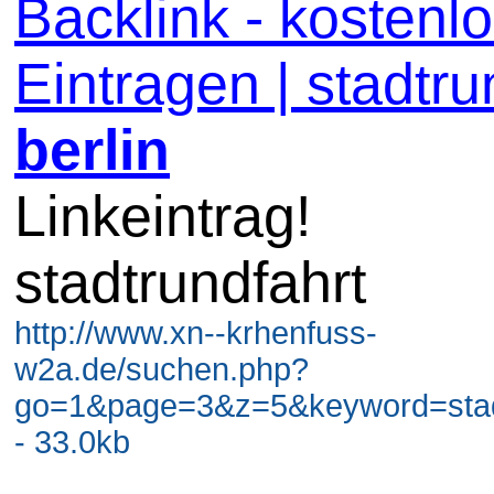
Backlink - kostenl
Eintragen | stadtru
berlin
Linkeintrag!
stadtrundfahrt
http://www.xn--krhenfuss-
w2a.de/suchen.php?
go=1&page=3&z=5&keyword=stadt
- 33.0kb