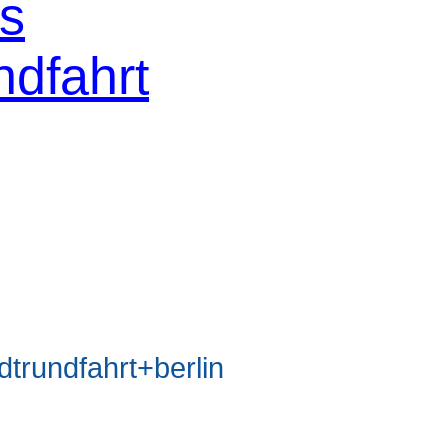
os
ndfahrt
rundfahrt+berlin