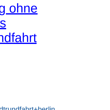
og ohne
os
ndfahrt
rundfahrt+berlin