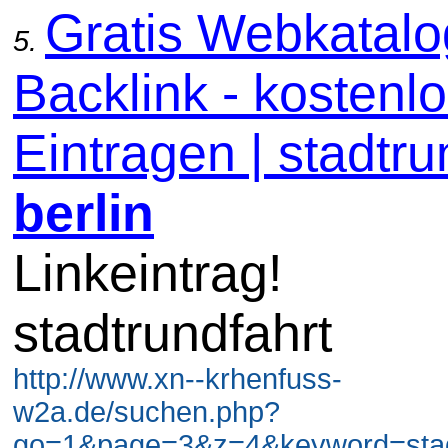
Gratis Webkatal
5.
Backlink - kostenl
Eintragen | stadtru
berlin
Linkeintrag!
stadtrundfahrt
http://www.xn--krhenfuss-
w2a.de/suchen.php?
go=1&page=3&z=4&keyword=stadt