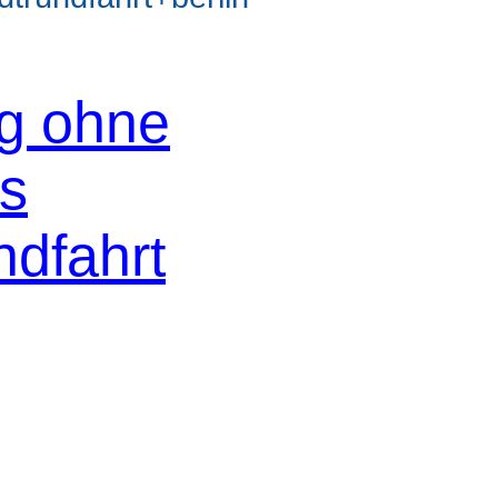
og ohne
os
ndfahrt