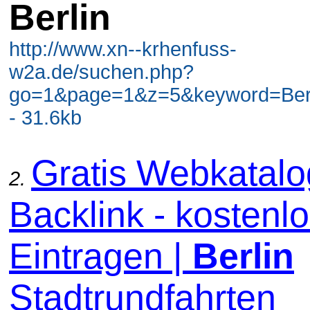
Berlin
http://www.xn--krhenfuss-
w2a.de/suchen.php?
go=1&page=1&z=5&keyword=Berli
- 31.6kb
Gratis Webkatal
2.
Backlink - kostenl
Eintragen |
Berlin
Stadtrundfahrten