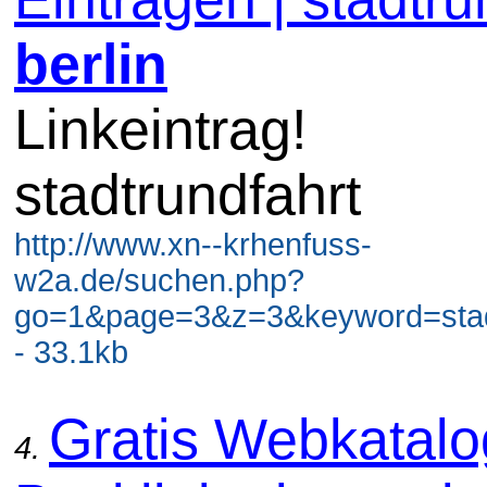
berlin
Linkeintrag!
stadtrundfahrt
http://www.xn--krhenfuss-
w2a.de/suchen.php?
go=1&page=3&z=3&keyword=stadt
- 33.1kb
Gratis Webkatal
4.