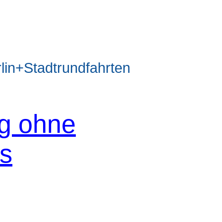
n+Stadtrundfahrten
og ohne
os