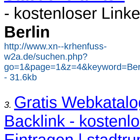
- kostenloser Linke
Berlin
http://www.xn--krhenfuss-
w2a.de/suchen.php?
go=1&page=1&z=4&keyword=Berli
- 31.6kb
Gratis Webkatal
3.
Backlink - kostenl
Eintragen | stadtru