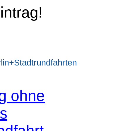
intrag!
n+Stadtrundfahrten
og ohne
os
ndfahrt