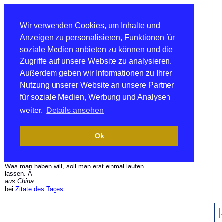
Wir verwenden Cookies, um Inhalte und
Anzeigen zu personalisieren, Funktionen für
soziale Medien anbieten zu können und die
Zugriffe auf unsere Website zu analysieren.
Außerdem geben wir Informationen zu Ihrer
Nutzung unserer Website an unsere Partner
für soziale Medien, Werbung und Analysen
weiter.
Details ansehen
Ok
Was man haben will, soll man erst einmal laufen
lassen. Â
aus China
bei
Zitate des Tages