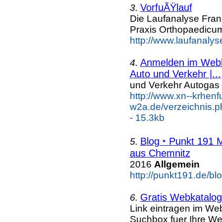
VorfuÃŸlauf
3.
Die Laufanalyse Frank
Praxis Orthopaedicum
http://www.laufanalyse
Anmelden im Webka
4.
Auto und Verkehr |...
und Verkehr Autogas
http://www.xn--krhenf
w2a.de/verzeichnis.
- 15.3kb
Blog ‣ Punkt 191 
5.
aus Chemnitz
2016
Allgemein
http://punkt191.de/blo
Gratis Webkatalog 
6.
Link eintragen im Web
Suchbox fuer Ihre We