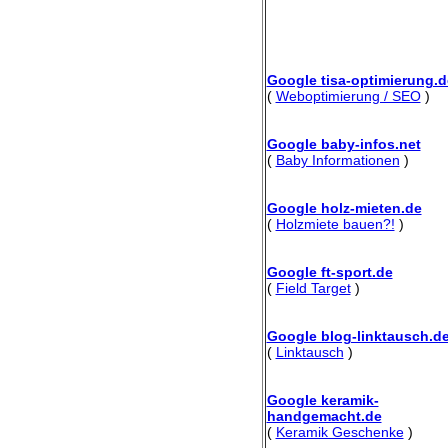
Google tisa-optimierung.d
(
Weboptimierung / SEO
)
Google baby-infos.net
(
Baby Informationen
)
Google holz-mieten.de
(
Holzmiete bauen?!
)
Google ft-sport.de
(
Field Target
)
Google blog-linktausch.d
(
Linktausch
)
Google keramik-
handgemacht.de
(
Keramik Geschenke
)