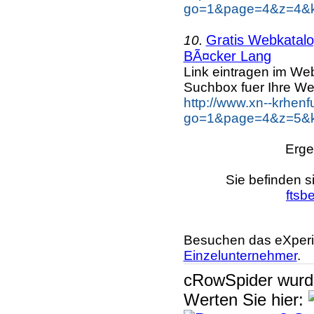
go=1&page=4&z=4&k
Gratis Webkatalog
10.
BÃ¤cker Lang
Link eintragen im Web
Suchbox fuer Ihre We
http://www.xn--krhen
go=1&page=4&z=5&k
Erge
Sie befinden s
ftsb
Besuchen das eXperi
Einzelunternehmer
.
cRowSpider
wur
Werten Sie hier: