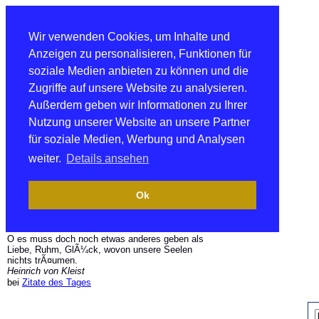
Wir verwenden Cookies, um Inhalte und
Anzeigen zu personalisieren, Funktionen für
soziale Medien anbieten zu können und die
Zugriffe auf unsere Website zu analysieren.
Außerdem geben wir Informationen zu Ihrer
Nutzung unserer Website an unsere Partner
für soziale Medien, Werbung und Analysen
weiter.
Details ansehen
Ok
O es muss doch noch etwas anderes geben als
Liebe, Ruhm, GlÃ¼ck, wovon unsere Seelen
nichts trÃ¤umen.
Heinrich von Kleist
bei
Zitate des Tages