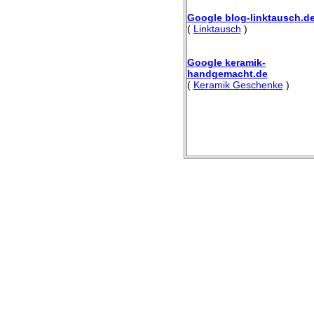
Google blog-linktausch.d
(
Linktausch
)
Google keramik-
handgemacht.de
(
Keramik Geschenke
)