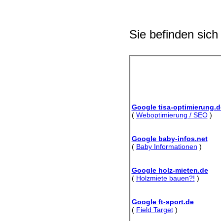
Sie befinden sich
Google tisa-optimierung.d
(
Weboptimierung / SEO
)
Google baby-infos.net
(
Baby Informationen
)
Google holz-mieten.de
(
Holzmiete bauen?!
)
Google ft-sport.de
(
Field Target
)