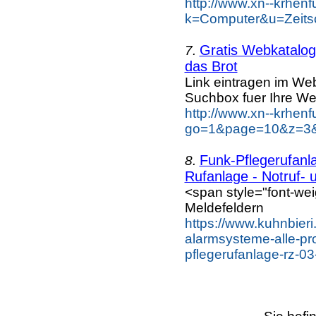
http://www.xn--krhen
k=Computer&u=Zeitsc
Gratis Webkatalog 
7.
das Brot
Link eintragen im Web
Suchbox fuer Ihre We
http://www.xn--krhen
go=1&page=10&z=3&k
Funk-Pflegerufanl
8.
Rufanlage - Notruf- u
<span style="font-wei
Meldefeldern
https://www.kuhnbieri
alarmsysteme-alle-pro
pflegerufanlage-rz-03