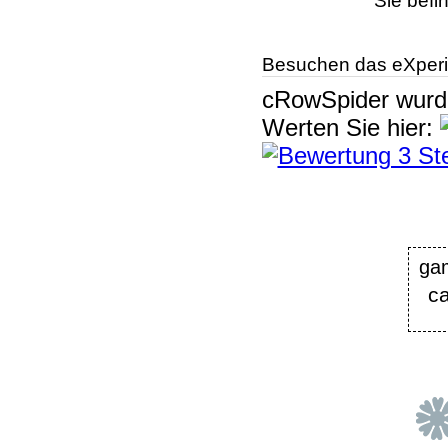
Sie befi
Besuchen das eXperi
cRowSpider
wur
Werten Sie hier:
ga
c