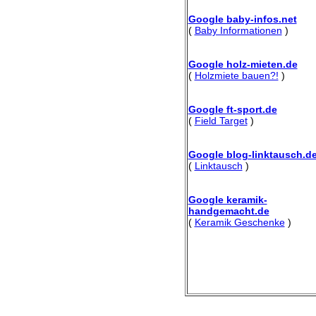
Google baby-infos.net
(
Baby Informationen
)
Google holz-mieten.de
(
Holzmiete bauen?!
)
Google ft-sport.de
(
Field Target
)
Google blog-linktausch.d
(
Linktausch
)
Google keramik-
handgemacht.de
(
Keramik Geschenke
)