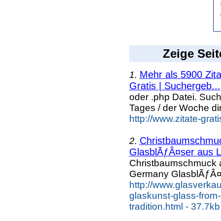
Zeige Seit
Mehr als 5900 Zit
1.
Gratis | Suchergeb...
oder .php Datei. Suc
Tages / der Woche dir
http://www.zitate-gra
Christbaumschmuc
2.
GlasblÃƒÂ¤ser aus 
Christbaumschmuck a
Germany GlasblÃƒÂ¤
http://www.glasverka
glaskunst-glass-from
tradition.html - 37.7kb