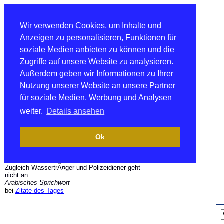
Wir verwenden Cookies, um Inhalte und
Anzeigen zu personalisieren, Funktionen für
soziale Medien anbieten zu können und die
Zugriffe auf unsere Website zu analysieren.
Außerdem geben wir Informationen zu Ihrer
Nutzung unserer Website an unsere Partner
für soziale Medien, Werbung und Analysen
weiter.
Details ansehen
Ok
Zugleich WassertrÃ¤ger und Polizeidiener geht
nicht an.
Arabisches Sprichwort
bei
Zitate des Tages