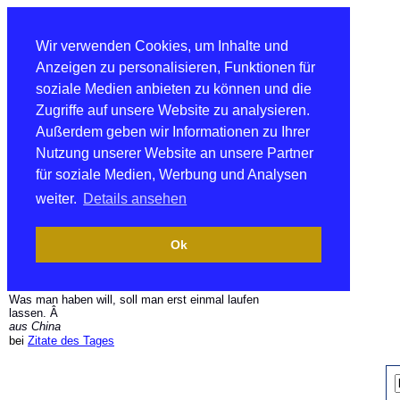
Wir verwenden Cookies, um Inhalte und
Anzeigen zu personalisieren, Funktionen für
soziale Medien anbieten zu können und die
Zugriffe auf unsere Website zu analysieren.
Außerdem geben wir Informationen zu Ihrer
Nutzung unserer Website an unsere Partner
für soziale Medien, Werbung und Analysen
weiter.
Details ansehen
Ok
Was man haben will, soll man erst einmal laufen
lassen. Â
aus China
bei
Zitate des Tages