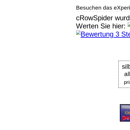
Besuchen das eXperi
cRowSpider
wur
Werten Sie hier:
a
pr