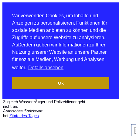
Wir verwenden Cookies, um Inhalte und
Anzeigen zu personalisieren, Funktionen für
soziale Medien anbieten zu können und die
Zugriffe auf unsere Website zu analysieren.
Außerdem geben wir Informationen zu Ihrer
Nutzung unserer Website an unsere Partner
für soziale Medien, Werbung und Analysen
weiter.
Details ansehen
Ok
Zugleich WassertrÃ¤ger und Polizeidiener geht
nicht an.
Arabisches Sprichwort
bei
Zitate des Tages