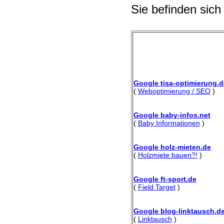
Sie befinden sich
Google tisa-optimierung.d
(
Weboptimierung / SEO
)
Google baby-infos.net
(
Baby Informationen
)
Google holz-mieten.de
(
Holzmiete bauen?!
)
Google ft-sport.de
(
Field Target
)
Google blog-linktausch.d
(
Linktausch
)