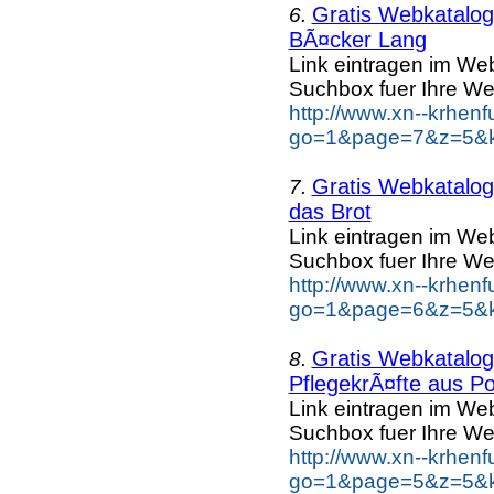
Gratis Webkatalog 
6.
BÃ¤cker Lang
Link eintragen im Web
Suchbox fuer Ihre We
http://www.xn--krhen
go=1&page=7&z=5&k
Gratis Webkatalog 
7.
das Brot
Link eintragen im Web
Suchbox fuer Ihre We
http://www.xn--krhen
go=1&page=6&z=5&ke
Gratis Webkatalog 
8.
PflegekrÃ¤fte aus Po
Link eintragen im Web
Suchbox fuer Ihre We
http://www.xn--krhen
go=1&page=5&z=5&ke