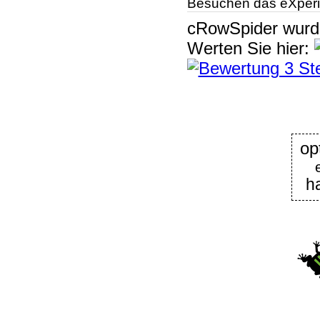
Besuchen das eXperi
cRowSpider
wur
Werten Sie hier:
op
h