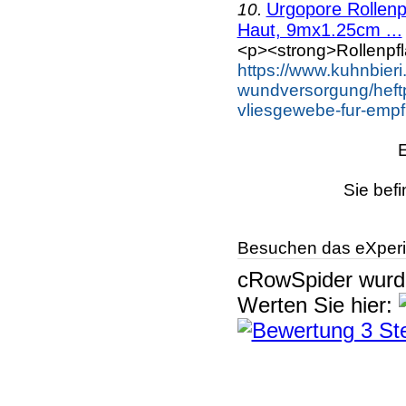
Urgopore Rollenp
10.
Haut, 9mx1.25cm ...
<p><strong>Rollenpfla
https://www.kuhnbier
wundversorgung/heftpf
vliesgewebe-fur-empf
Sie bef
Besuchen das eXperi
cRowSpider
wur
Werten Sie hier: