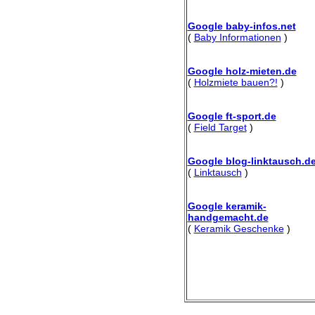
Google baby-infos.net
(
Baby Informationen
)
Google holz-mieten.de
(
Holzmiete bauen?!
)
Google ft-sport.de
(
Field Target
)
Google blog-linktausch.d
(
Linktausch
)
Google keramik-
handgemacht.de
(
Keramik Geschenke
)