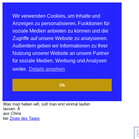
Wir verwenden Cookies, um Inhalte und
Anzeigen zu personalisieren, Funktionen für
soziale Medien anbieten zu können und die
Zugriffe auf unsere Website zu analysieren.
Außerdem geben wir Informationen zu Ihrer
Nutzung unserer Website an unsere Partner
für soziale Medien, Werbung und Analysen
weiter.
Details ansehen
Ok
Was man haben will, soll man erst einmal laufen
lassen. Â
aus China
bei
Zitate des Tages