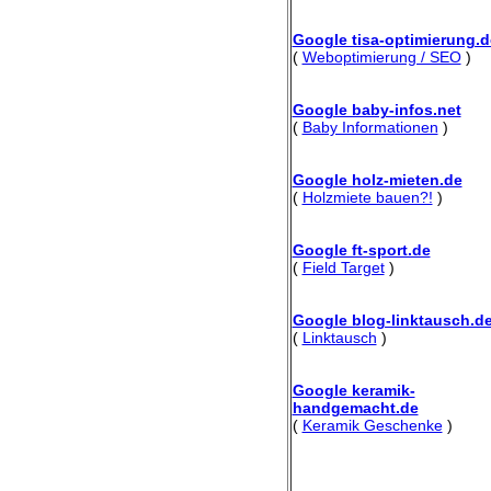
Google tisa-optimierung.d
(
Weboptimierung / SEO
)
Google baby-infos.net
(
Baby Informationen
)
Google holz-mieten.de
(
Holzmiete bauen?!
)
Google ft-sport.de
(
Field Target
)
Google blog-linktausch.d
(
Linktausch
)
Google keramik-
handgemacht.de
(
Keramik Geschenke
)