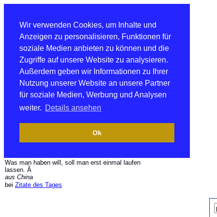
Wir verwenden Cookies, um Inhalte und
Anzeigen zu personalisieren, Funktionen für
soziale Medien anbieten zu können und die
Zugriffe auf unsere Website zu analysieren.
Außerdem geben wir Informationen zu Ihrer
Nutzung unserer Website an unsere Partner
für soziale Medien, Werbung und Analysen
weiter.
Details ansehen
Ok
Was man haben will, soll man erst einmal laufen
lassen. Â
aus China
bei
Zitate des Tages