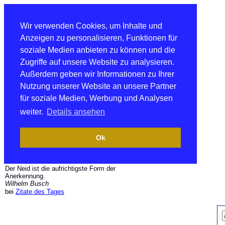
Wir verwenden Cookies, um Inhalte und
Anzeigen zu personalisieren, Funktionen für
soziale Medien anbieten zu können und die
Zugriffe auf unsere Website zu analysieren.
Außerdem geben wir Informationen zu Ihrer
Nutzung unserer Website an unsere Partner
für soziale Medien, Werbung und Analysen
weiter.
Details ansehen
Ok
Der Neid ist die aufrichtigste Form der
Anerkennung.
Wilhelm Busch
bei
Zitate des Tages