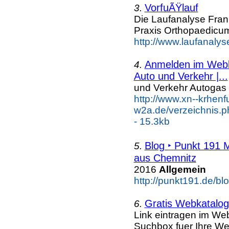
VorfuÃŸlauf
3.
Die Laufanalyse Frank
Praxis Orthopaedicum
http://www.laufanalyse
Anmelden im Webka
4.
Auto und Verkehr |...
und Verkehr Autogas
http://www.xn--krhenf
w2a.de/verzeichnis.
- 15.3kb
Blog ‣ Punkt 191 
5.
aus Chemnitz
2016
Allgemein
http://punkt191.de/blo
Gratis Webkatalog 
6.
Link eintragen im Web
Suchbox fuer Ihre We