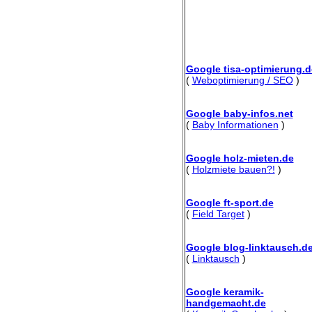
Google tisa-optimierung.d
(
Weboptimierung / SEO
)
Google baby-infos.net
(
Baby Informationen
)
Google holz-mieten.de
(
Holzmiete bauen?!
)
Google ft-sport.de
(
Field Target
)
Google blog-linktausch.d
(
Linktausch
)
Google keramik-
handgemacht.de