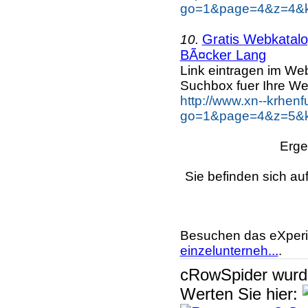
go=1&page=4&z=4&k
Gratis Webkatalog
10.
BÃ¤cker Lang
Link eintragen im Web
Suchbox fuer Ihre We
http://www.xn--krhen
go=1&page=4&z=5&k
Erge
Sie befinden sich au
Besuchen das eXperi
einzelunterneh...
.
cRowSpider
wur
Werten Sie hier: