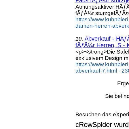
Pads fÃƒÂ¼r sturzge
Atmungsaktiver HÃƒÂ
fÃƒÂ¼r sturzgefÃƒÂ¤h
https://www.kuhnbieri
damen-herren-abverka
Abverkauf - HÃƒÂ
10.
fÃƒÂ¼r Herren, S - K
<p><strong>Die Safe
exklusivem Design mi
https://www.kuhnbieri
abverkauf-7.html - 23
Erge
Sie befin
Besuchen das eXperi
cRowSpider
wur