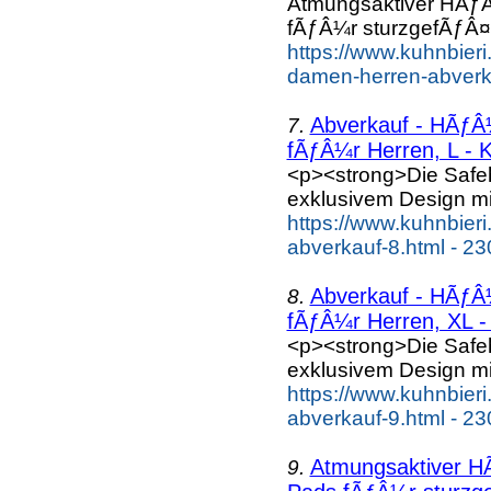
Atmungsaktiver HÃƒÂ
fÃƒÂ¼r sturzgefÃƒÂ¤h
https://www.kuhnbieri
damen-herren-abverka
Abverkauf - HÃƒÂ¼
7.
fÃƒÂ¼r Herren, L - K
<p><strong>Die Safe
exklusivem Design mi
https://www.kuhnbieri
abverkauf-8.html - 23
Abverkauf - HÃƒÂ¼
8.
fÃƒÂ¼r Herren, XL - 
<p><strong>Die Safe
exklusivem Design mi
https://www.kuhnbieri
abverkauf-9.html - 23
Atmungsaktiver HÃ
9.