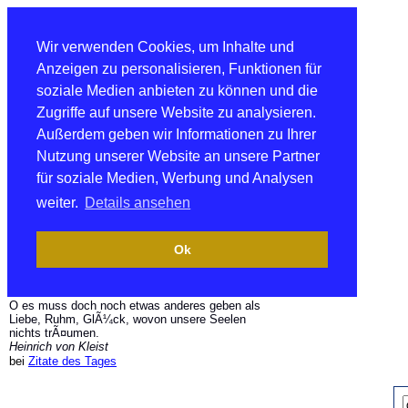
Wir verwenden Cookies, um Inhalte und
Anzeigen zu personalisieren, Funktionen für
soziale Medien anbieten zu können und die
Zugriffe auf unsere Website zu analysieren.
Außerdem geben wir Informationen zu Ihrer
Nutzung unserer Website an unsere Partner
für soziale Medien, Werbung und Analysen
weiter.
Details ansehen
Ok
O es muss doch noch etwas anderes geben als
Liebe, Ruhm, GlÃ¼ck, wovon unsere Seelen
nichts trÃ¤umen.
Heinrich von Kleist
bei
Zitate des Tages