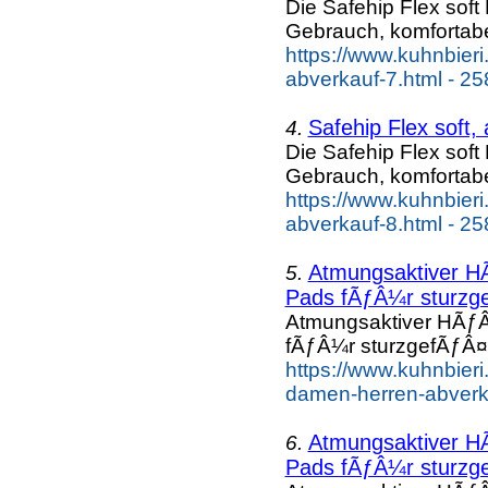
Die Safehip Flex soft
Gebrauch, komfortab
https://www.kuhnbieri
abverkauf-7.html - 25
Safehip Flex soft,
4.
Die Safehip Flex soft
Gebrauch, komfortab
https://www.kuhnbieri
abverkauf-8.html - 25
Atmungsaktiver HÃ
5.
Pads fÃƒÂ¼r sturzge
Atmungsaktiver HÃƒÂ
fÃƒÂ¼r sturzgefÃƒÂ¤h
https://www.kuhnbieri
damen-herren-abverka
Atmungsaktiver HÃ
6.
Pads fÃƒÂ¼r sturzge