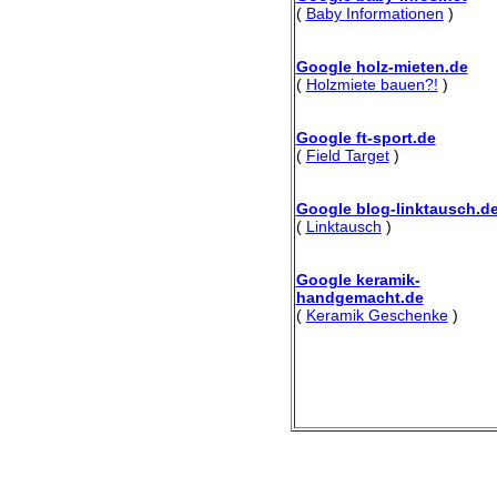
(
Baby Informationen
)
Google holz-mieten.de
(
Holzmiete bauen?!
)
Google ft-sport.de
(
Field Target
)
Google blog-linktausch.d
(
Linktausch
)
Google keramik-
handgemacht.de
(
Keramik Geschenke
)