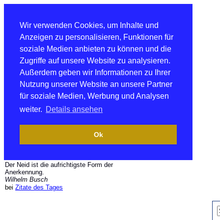
Wir verwenden Cookies, um Inhalte und
Anzeigen zu personalisieren, Funktionen für
soziale Medien anbieten zu können und die
Zugriffe auf unsere Website zu analysieren.
Außerdem geben wir Informationen zu Ihrer
Nutzung unserer Website an unsere Partner
für soziale Medien, Werbung und Analysen
weiter.
Details ansehen
Ok
Der Neid ist die aufrichtigste Form der
Anerkennung.
Wilhelm Busch
bei
Zitate des Tages