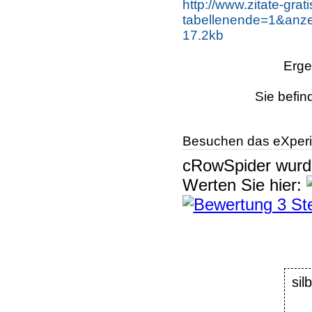
http://www.zitate-grat
tabellenende=1&anze
17.2kb
Erge
Sie befin
Besuchen das eXperi
cRowSpider
wur
Werten Sie hier:
si