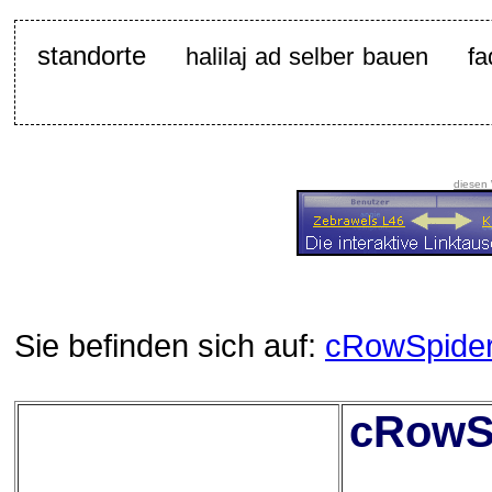
standorte
halilaj ad selber bauen
fa
diesen
Sie befinden sich auf:
cRowSpide
cRowSp