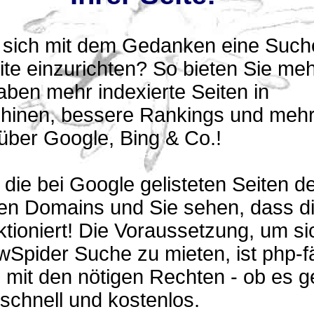
n sich mit dem Gedanken eine Suche
te einzurichten? So bieten Sie me
aben mehr indexierte Seiten in
inen, bessere Rankings und meh
über Google, Bing & Co.!
 die bei Google gelisteten Seiten de
ten Domains und Sie sehen, dass d
tioniert! Die Voraussetzung, um si
Spider Suche zu mieten, ist php-f
mit den nötigen Rechten - ob es g
 schnell und kostenlos.