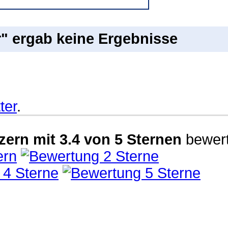
r" ergab keine Ergebnisse
ter
.
zern
mit
3.4
von
5
Sternen
bewert