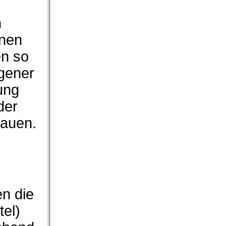
n
hnen
en so
igener
ung
der
hauen.
en die
tel)