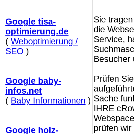
Sie trage
Google tisa-
die Websei
optimierung.de
Service, h
(
Weboptimierung /
Suchmasch
SEO
)
Besucher 
Prüfen Sie
Google baby-
aufgeführ
infos.net
Sache funk
(
Baby Informationen
)
IHRE cRow
Webspace 
prüfen wir
Google holz-