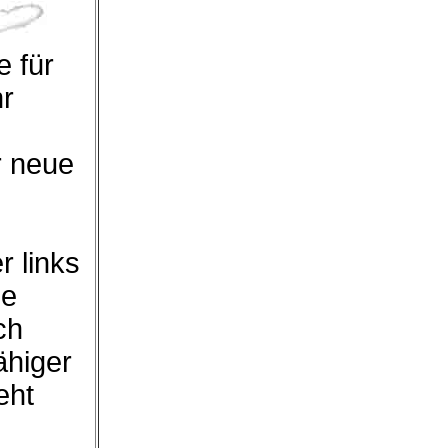
 für
hr
r neue
r links
ie
ch
ähiger
eht