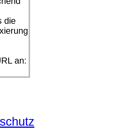
chend
s die
exierung
URL an:
schutz