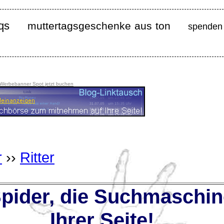
qs
muttertagsgeschenke aus ton
spenden 
 Werbebanner Spot jetzt buchen
r
››
Ritter
ider, die Suchmaschin
Ihrer Seite!