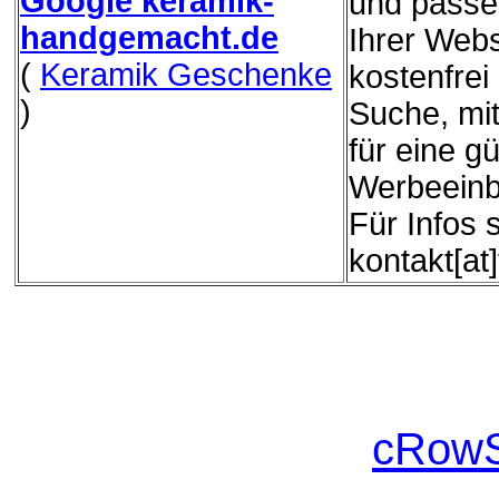
Google keramik-
und passe
handgemacht.de
Ihrer Webs
(
Keramik Geschenke
kostenfrei
)
Suche, mit
für eine g
Werbeeinb
Für Infos 
kontakt[at
cRowS