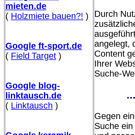
mieten.de
Durch Nut
(
Holzmiete bauen?!
)
zusätzliche
ausgeführ
angelegt,
Google ft-sport.de
Content g
(
Field Target
)
Ihrer Webs
Suche-Webs
Google blog-
.
linktausch.de
(
Linktausch
)
Gegen eine
Suche ein 