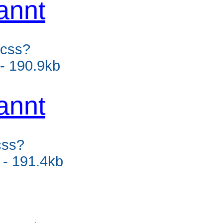
annt
.css?
- 190.9kb
annt
css?
- 191.4kb