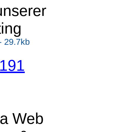
unserer
ing
 - 29.7kb
t191
ma Web