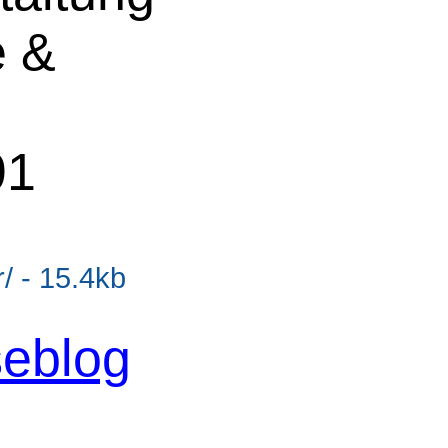
 &
91
/ - 15.4kb
seblog