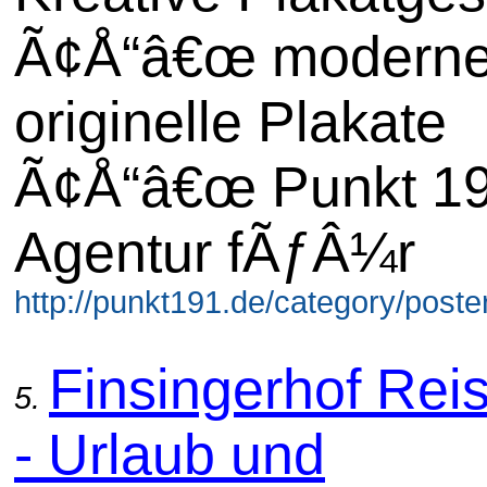
Ã¢Å“â€œ moderne
originelle Plakate
Ã¢Å“â€œ Punkt 1
Agentur fÃƒÂ¼r
http://punkt191.de/category/poster
Finsingerhof Rei
5.
- Urlaub und