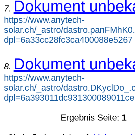
Dokument unbek
7.
https://www.anytech-
solar.ch/_astro/dastro.panFMhK0
dpl=6a33cc28fc3ca400088e5267 
Dokument unbek
8.
https://www.anytech-
solar.ch/_astro/dastro.DKyclDo_.
dpl=6a393011dc931300089011ce 
Ergebnis Seite:
1