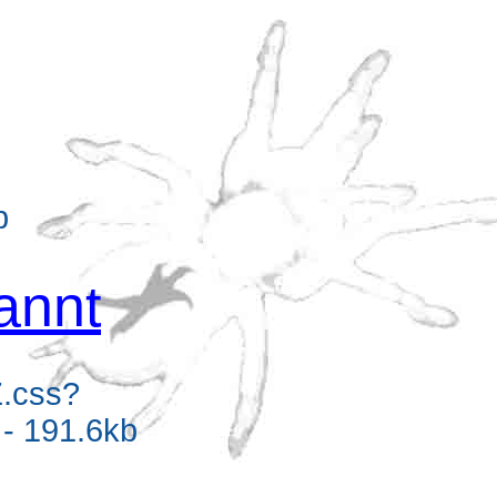
b
annt
Z.css?
- 191.6kb