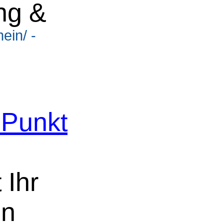
ng &
ein/ -
 Punkt
 Ihr
en