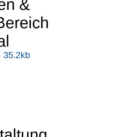
zen &
Bereich
al
- 35.2kb
taltung