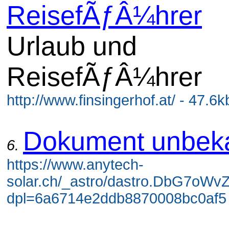
ReisefÃƒÂ¼hrer
Urlaub und
ReisefÃƒÂ¼hrer
http://www.finsingerhof.at/ - 47.6k
Dokument unbek
6.
https://www.anytech-
solar.ch/_astro/dastro.DbG7oWv
dpl=6a6714e2ddb8870008bc0af5 