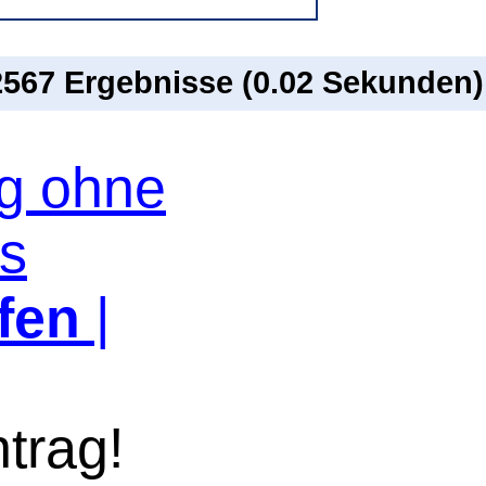
 2567 Ergebnisse (0.02 Sekunden)
og ohne
os
fen
|
trag!