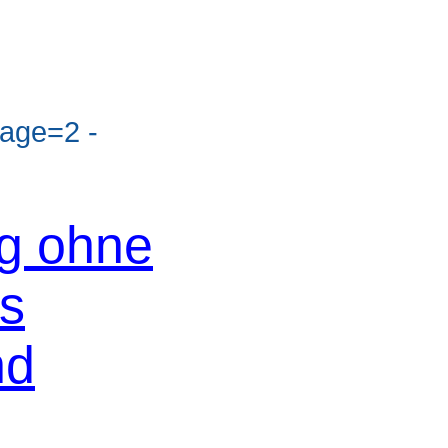
age=2 -
og ohne
os
nd