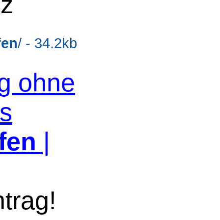
lz
fen
/ - 34.2kb
og ohne
os
fen
|
trag!