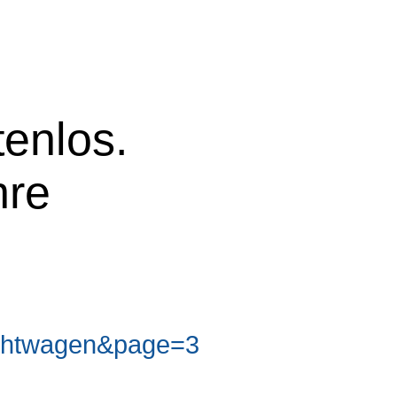
tenlos.
hre
chtwagen&page=3