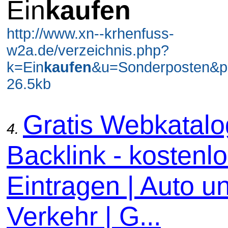
Ein
kaufen
http://www.xn--krhenfuss-
w2a.de/verzeichnis.php?
k=Ein
kaufen
&u=Sonderposten&p
26.5kb
Gratis Webkatal
4.
Backlink - kostenl
Eintragen | Auto u
Verkehr | G...