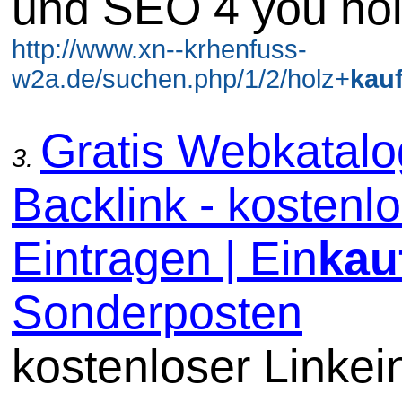
und SEO 4 you ho
http://www.xn--krhenfuss-
w2a.de/suchen.php/1/2/holz+
kau
Gratis Webkatal
3.
Backlink - kostenl
Eintragen | Ein
kau
Sonderposten
kostenloser Linkein