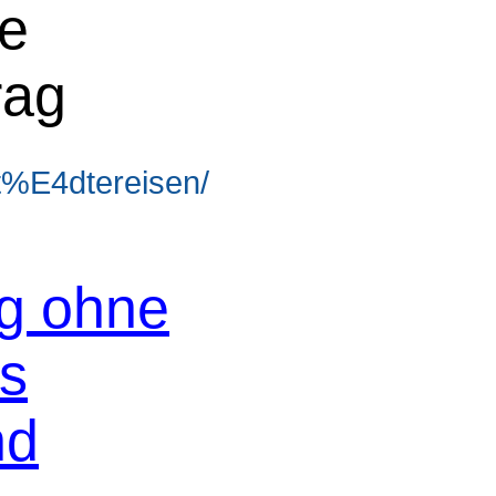
ne
rag
t%E4dtereisen/
og ohne
os
nd