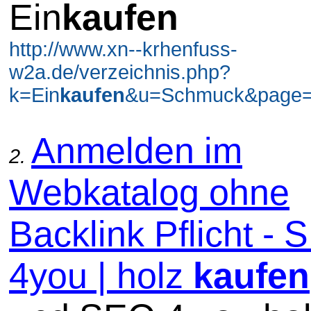
Ein
kaufen
http://www.xn--krhenfuss-
w2a.de/verzeichnis.php?
k=Ein
kaufen
&u=Schmuck&page=3
Anmelden im
2.
Webkatalog ohne
Backlink Pflicht -
4you | holz
kaufen