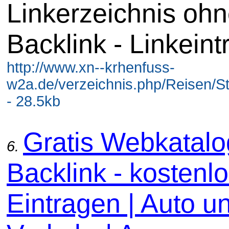
Linkerzeichnis oh
Backlink - Linkeint
http://www.xn--krhenfuss-
w2a.de/verzeichnis.php/Reisen/S
- 28.5kb
Gratis Webkatal
6.
Backlink - kostenl
Eintragen | Auto u