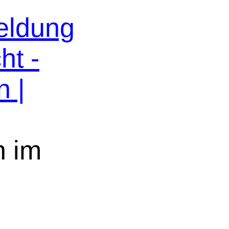
eldung
ht -
n |
n im