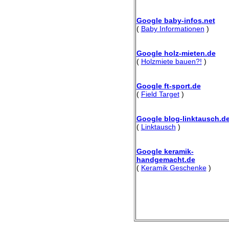
Google baby-infos.net
(
Baby Informationen
)
Google holz-mieten.de
(
Holzmiete bauen?!
)
Google ft-sport.de
(
Field Target
)
Google blog-linktausch.d
(
Linktausch
)
Google keramik-
handgemacht.de
(
Keramik Geschenke
)