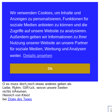
Wir verwenden Cookies, um Inhalte und
Anzeigen zu personalisieren, Funktionen für
soziale Medien anbieten zu können und die
Zugriffe auf unsere Website zu analysieren.
Außerdem geben wir Informationen zu Ihrer
Nutzung unserer Website an unsere Partner
für soziale Medien, Werbung und Analysen
weiter.
Details ansehen
Ok
O es muss doch noch etwas anderes geben als
Liebe, Ruhm, GlÃ¼ck, wovon unsere Seelen
nichts trÃ¤umen.
Heinrich von Kleist
bei
Zitate des Tages