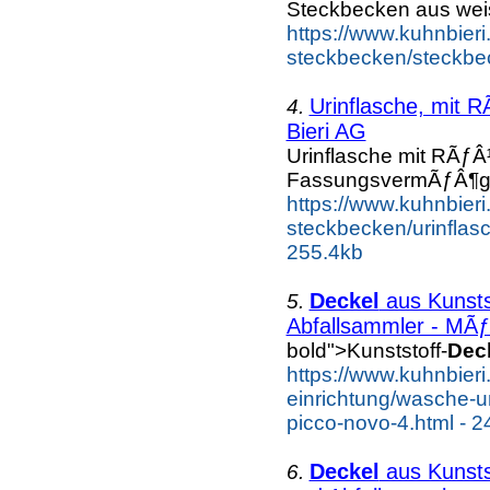
Steckbecken aus weis
https://www.kuhnbieri.
steckbecken/steckbeck
Urinflasche, mit 
4.
Bieri AG
Urinflasche mit RÃƒ
FassungsvermÃƒÂ¶g
https://www.kuhnbieri.
steckbecken/urinflasc
255.4kb
Deckel
aus Kunsts
5.
Abfallsammler - MÃƒ
bold">Kunststoff-
Dec
https://www.kuhnbieri
einrichtung/wasche-u
picco-novo-4.html - 2
Deckel
aus Kunsts
6.