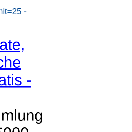
mit=25 -
ate,
che
tis -
mmlung