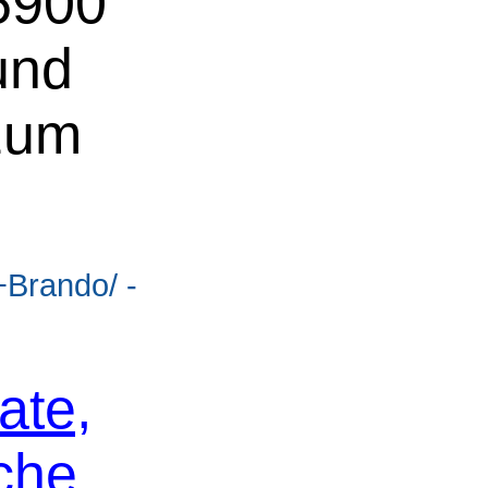
 5900
und
 zum
+Brando/ -
ate,
che