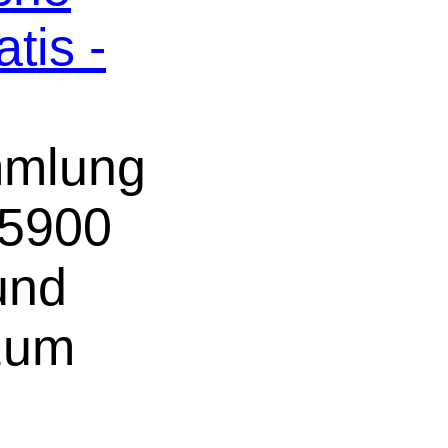
tis -
mmlung
 5900
und
 zum