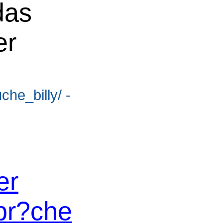
das
er
che_billy/ -
er
Spr?che