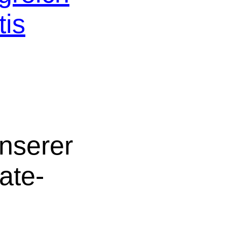
tis
nserer
ate-