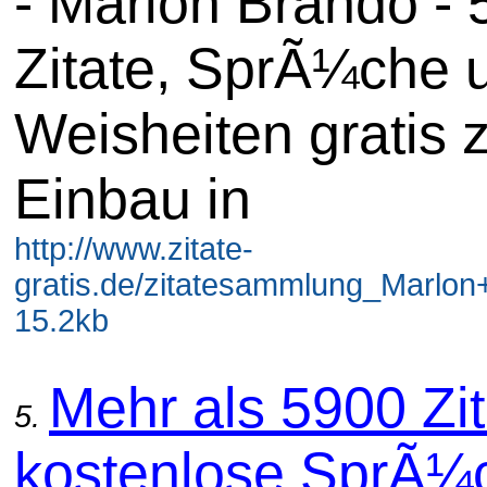
- Marlon Brando -
Zitate, SprÃ¼che 
Weisheiten gratis
Einbau in
http://www.zitate-
gratis.de/zitatesammlung_Marlon
15.2kb
Mehr als 5900 Zit
5.
kostenlose SprÃ¼