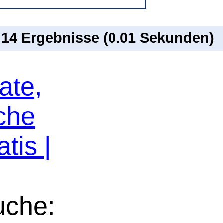
n 14 Ergebnisse (0.01 Sekunden)
ate,
che
tis |
uche: