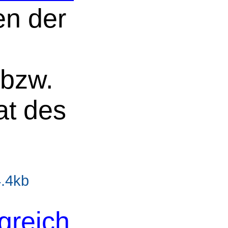
en der
 bzw.
at des
4.4kb
greich