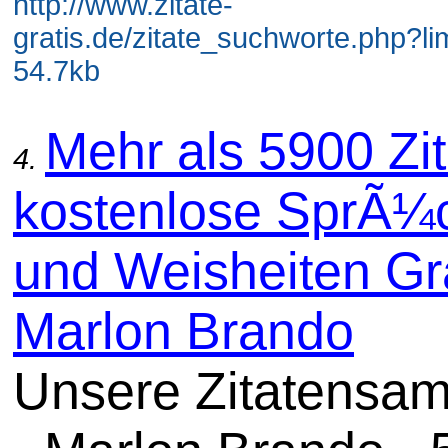
http://www.zitate-
gratis.de/zitate_suchworte.php?li
54.7kb
Mehr als 5900 Zit
4.
kostenlose SprÃ¼
und Weisheiten Gra
Marlon Brando
Unsere Zitatensa