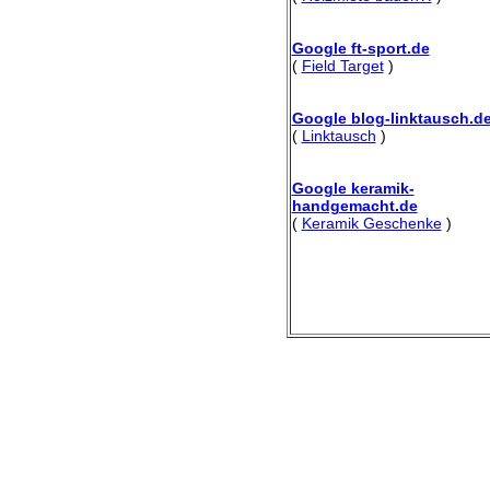
Google ft-sport.de
(
Field Target
)
Google blog-linktausch.d
(
Linktausch
)
Google keramik-
handgemacht.de
(
Keramik Geschenke
)