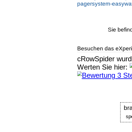
pagersystem-easywave
Sie befin
Besuchen das eXperi
cRowSpider
wur
Werten Sie hier:
b
sp