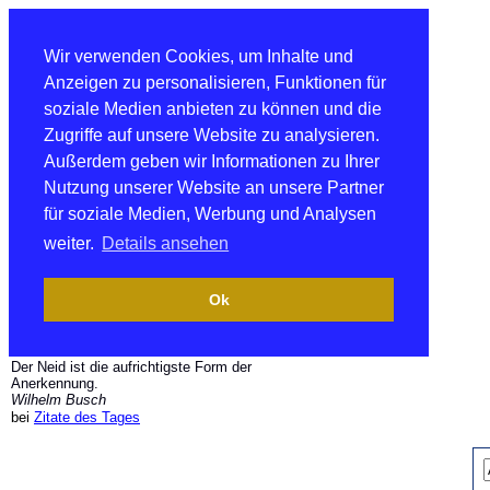
Wir verwenden Cookies, um Inhalte und
Anzeigen zu personalisieren, Funktionen für
soziale Medien anbieten zu können und die
Zugriffe auf unsere Website zu analysieren.
Außerdem geben wir Informationen zu Ihrer
Nutzung unserer Website an unsere Partner
für soziale Medien, Werbung und Analysen
weiter.
Details ansehen
Ok
Der Neid ist die aufrichtigste Form der
Anerkennung.
Wilhelm Busch
bei
Zitate des Tages