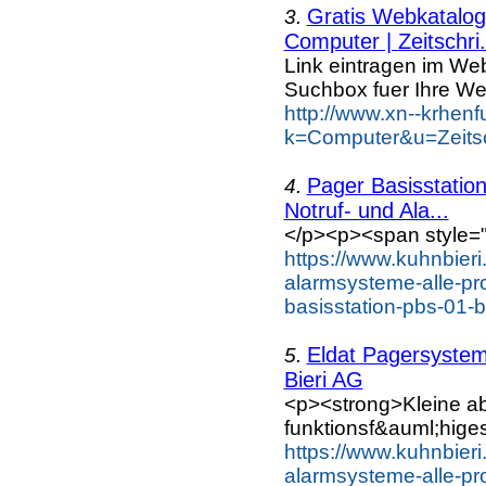
Gratis Webkatalog 
3.
Computer | Zeitschri.
Link eintragen im Web
Suchbox fuer Ihre We
http://www.xn--krhen
k=Computer&u=Zeitsc
Pager Basisstatio
4.
Notruf- und Ala...
</p><p><span style="f
https://www.kuhnbieri
alarmsysteme-alle-pro
basisstation-pbs-01-b
Eldat Pagersystem
5.
Bieri AG
<p><strong>Kleine abe
funktionsf&auml;hige
https://www.kuhnbieri
alarmsysteme-alle-pro