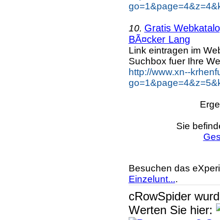
go=1&page=4&z=4&k
Gratis Webkatalog
10.
BÃ¤cker Lang
Link eintragen im Web
Suchbox fuer Ihre We
http://www.xn--krhen
go=1&page=4&z=5&k
Erge
Sie befind
Ges
Besuchen das eXperi
Einzelunt...
.
cRowSpider
wur
Werten Sie hier: