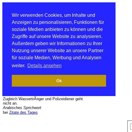
Wir verwenden Cookies, um Inhalte und
Anzeigen zu personalisieren, Funktionen für
soziale Medien anbieten zu können und die
Zugriffe auf unsere Website zu analysieren.
Außerdem geben wir Informationen zu Ihrer
Nutzung unserer Website an unsere Partner
für soziale Medien, Werbung und Analysen
weiter.
Details ansehen
Ok
Zugleich WassertrÃ¤ger und Polizeidiener geht
nicht an.
Arabisches Sprichwort
bei
Zitate des Tages