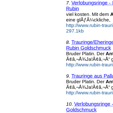
Verlobungsringe - 
7.
Rubin
viel kosten. Mit dem
A
eine glÃƒÂ¼ckliche,
http://www.rubin-traur
297.1kb
Trauringe/Eheringe
8.
Rubin Goldschmuck
Bruder Platin. Der
An
Ã¢â‚¬Å¾Ja!Ã¢â‚¬Å“ g
http://www.rubin-traur
Trauringe aus Pal
9.
Bruder Platin. Der
An
Ã¢â‚¬Å¾Ja!Ã¢â‚¬Å“ g
http://www.rubin-traur
Verlobungsringe -
10.
Goldschmuck