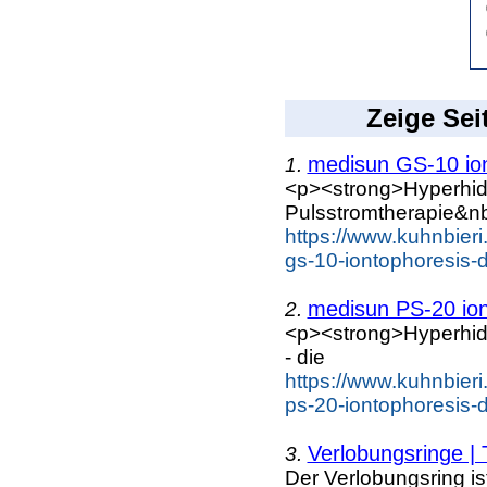
Zeige Sei
medisun GS-10 ion
1.
<p><strong>Hyperhidr
Pulsstromtherapie&nb
https://www.kuhnbier
gs-10-iontophoresis-d
medisun PS-20 ion
2.
<p><strong>Hyperhidr
- die
https://www.kuhnbier
ps-20-iontophoresis-d
Verlobungsringe |
3.
Der Verlobungsring is