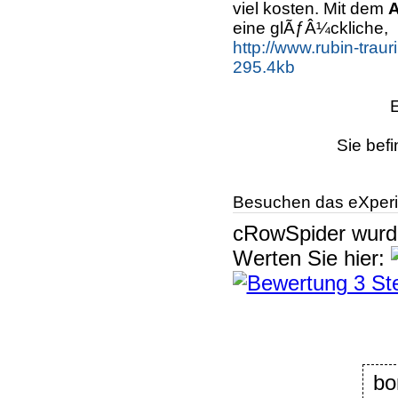
viel kosten. Mit dem
A
eine glÃƒÂ¼ckliche,
http://www.rubin-traur
295.4kb
Sie befi
Besuchen das eXperi
cRowSpider
wur
Werten Sie hier:
bo