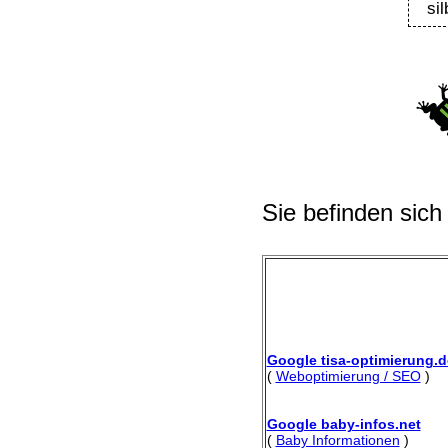
si
Sie befinden sich
Google tisa-optimierung.d
(
Weboptimierung / SEO
)
Google baby-infos.net
(
Baby Informationen
)