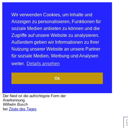
Wir verwenden Cookies, um Inhalte und
Anzeigen zu personalisieren, Funktionen für
soziale Medien anbieten zu können und die
Zugriffe auf unsere Website zu analysieren.
Außerdem geben wir Informationen zu Ihrer
Nutzung unserer Website an unsere Partner
für soziale Medien, Werbung und Analysen
weiter.
Details ansehen
Ok
Der Neid ist die aufrichtigste Form der
Anerkennung.
Wilhelm Busch
bei
Zitate des Tages