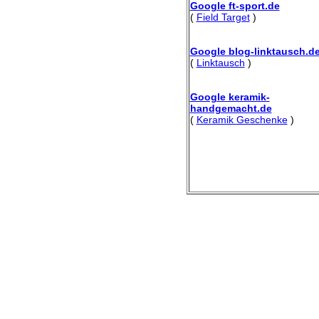
Google ft-sport.de
(
Field Target
)
Google blog-linktausch.d
(
Linktausch
)
Google keramik-
handgemacht.de
(
Keramik Geschenke
)