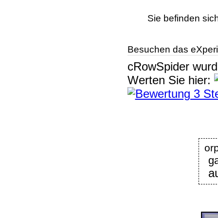
Sie befinden sic
Besuchen das eXperi
cRowSpider
wur
Werten Sie hier:
or
g
a