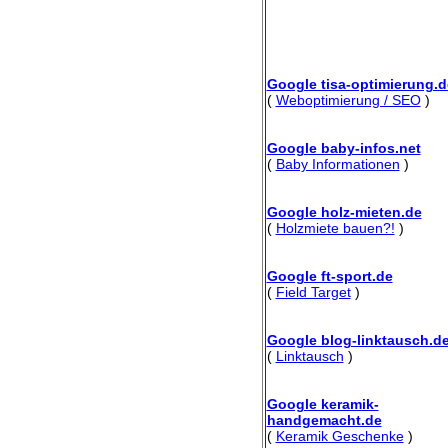
Google tisa-optimierung.d
(
Weboptimierung / SEO
)
Google baby-infos.net
(
Baby Informationen
)
Google holz-mieten.de
(
Holzmiete bauen?!
)
Google ft-sport.de
(
Field Target
)
Google blog-linktausch.d
(
Linktausch
)
Google keramik-
handgemacht.de
(
Keramik Geschenke
)