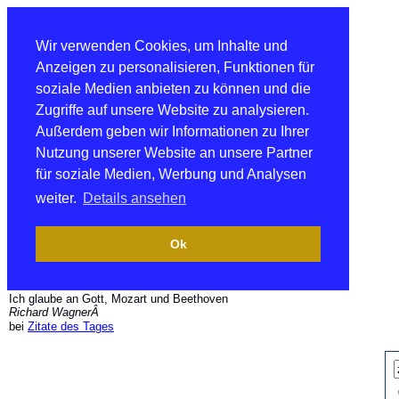
Wir verwenden Cookies, um Inhalte und
Anzeigen zu personalisieren, Funktionen für
soziale Medien anbieten zu können und die
Zugriffe auf unsere Website zu analysieren.
Außerdem geben wir Informationen zu Ihrer
Nutzung unserer Website an unsere Partner
für soziale Medien, Werbung und Analysen
weiter.
Details ansehen
Ok
Ich glaube an Gott, Mozart und Beethoven
Richard WagnerÂ
bei
Zitate des Tages