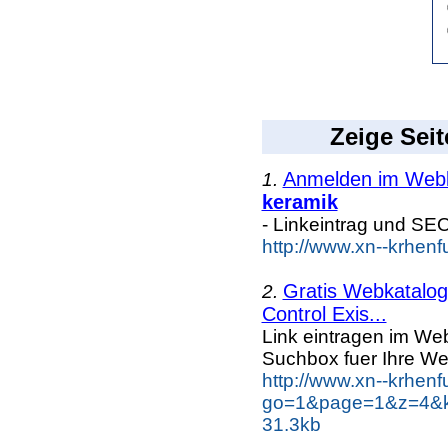
Zeige Seit
Anmelden im Webka
1.
keramik
- Linkeintrag und SE
http://www.xn--krhen
Gratis Webkatalog 
2.
Control Exis...
Link eintragen im Web
Suchbox fuer Ihre We
http://www.xn--krhen
go=1&page=1&z=4&ke
31.3kb