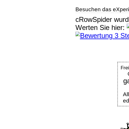
Besuchen das eXperi
cRowSpider
wur
Werten Sie hier:
Fre
g
Al
ed