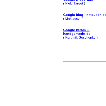
(
Field Target
)
Google blog-linktausch.d
(
Linktausch
)
Google keramik-
handgemacht.de
(
Keramik Geschenke
)