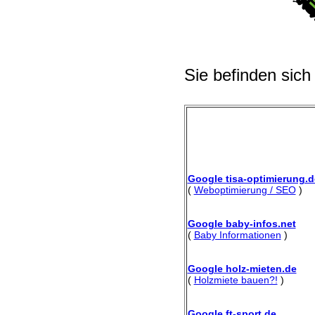
Sie befinden sich
Google tisa-optimierung.d
(
Weboptimierung / SEO
)
Google baby-infos.net
(
Baby Informationen
)
Google holz-mieten.de
(
Holzmiete bauen?!
)
Google ft-sport.de