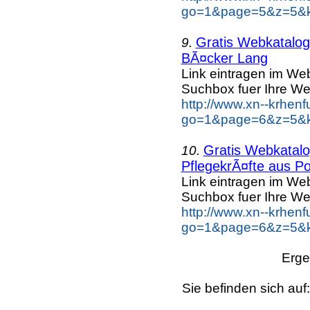
go=1&page=5&z=5&ke
Gratis Webkatalog 
9.
BÃ¤cker Lang
Link eintragen im Web
Suchbox fuer Ihre We
http://www.xn--krhen
go=1&page=6&z=5&k
Gratis Webkatalog
10.
PflegekrÃ¤fte aus Po
Link eintragen im Web
Suchbox fuer Ihre We
http://www.xn--krhen
go=1&page=6&z=5&ke
Erge
Sie befinden sich auf