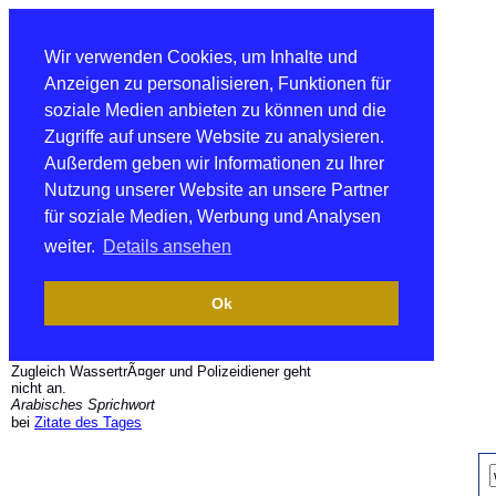
Wir verwenden Cookies, um Inhalte und
Anzeigen zu personalisieren, Funktionen für
soziale Medien anbieten zu können und die
Zugriffe auf unsere Website zu analysieren.
Außerdem geben wir Informationen zu Ihrer
Nutzung unserer Website an unsere Partner
für soziale Medien, Werbung und Analysen
weiter.
Details ansehen
Ok
Zugleich WassertrÃ¤ger und Polizeidiener geht
nicht an.
Arabisches Sprichwort
bei
Zitate des Tages