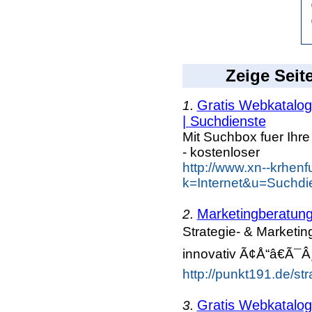
Zeige Seit
Gratis Webkatalog 
1.
| Suchdienste
Mit Suchbox fuer Ihr
- kostenloser
http://www.xn--krhen
k=Internet&u=Suchdi
Marketingberatun
2.
Strategie- & Marketi
innovativ Ã¢Å“â€Ã¯Â¸
http://punkt191.de/str
Gratis Webkatalog 
3.