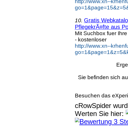
http://www.xn--krhen
go=1&page=15&z=5&k
Gratis Webkatalog
10.
PflegekrÃ¤fte aus Po
Mit Suchbox fuer Ihr
- kostenloser
http://www.xn--krhen
go=1&page=1&z=5&ke
Erge
Sie befinden sich au
Besuchen das eXperi
cRowSpider
wur
Werten Sie hier: