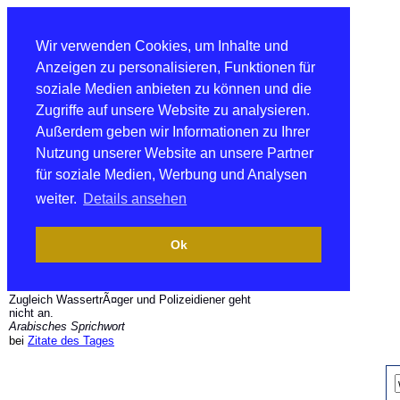
Wir verwenden Cookies, um Inhalte und
Anzeigen zu personalisieren, Funktionen für
soziale Medien anbieten zu können und die
Zugriffe auf unsere Website zu analysieren.
Außerdem geben wir Informationen zu Ihrer
Nutzung unserer Website an unsere Partner
für soziale Medien, Werbung und Analysen
weiter.
Details ansehen
Ok
Zugleich WassertrÃ¤ger und Polizeidiener geht
nicht an.
Arabisches Sprichwort
bei
Zitate des Tages