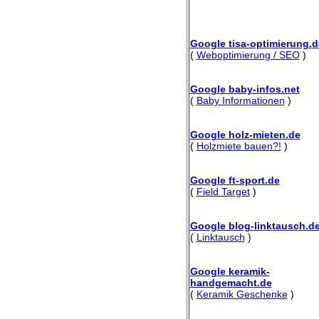
Google tisa-optimierung.d
(
Weboptimierung / SEO
)
Google baby-infos.net
(
Baby Informationen
)
Google holz-mieten.de
(
Holzmiete bauen?!
)
Google ft-sport.de
(
Field Target
)
Google blog-linktausch.d
(
Linktausch
)
Google keramik-
handgemacht.de
(
Keramik Geschenke
)