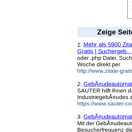
Zeige Seit
Mehr als 5900 Zit
1.
Gratis | Suchergeb...
oder .php Datei. Suc
Woche direkt per
http://www.zitate-grat
GebÃ¤udeautomati
2.
SAUTER hilft Ihnen da
IndustriegebÃ¤udes z
https://www.sauter-c
GebÃ¤udeautomati
3.
Mit der GebÃ¤udeaut
Besucherfrequenz die