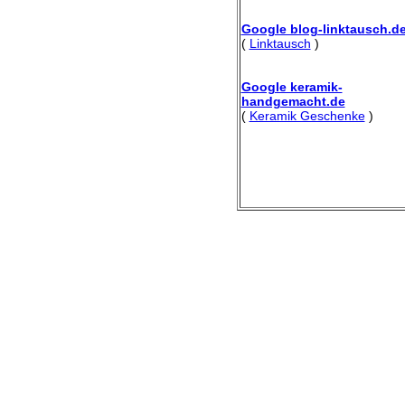
Google blog-linktausch.d
(
Linktausch
)
Google keramik-
handgemacht.de
(
Keramik Geschenke
)