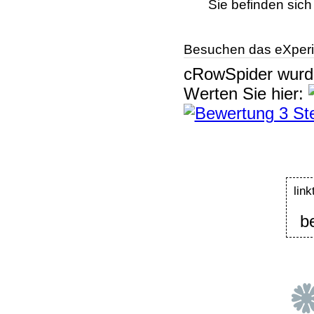
Sie befinden sich
Besuchen das eXperi
cRowSpider
wur
Werten Sie hier:
lin
b