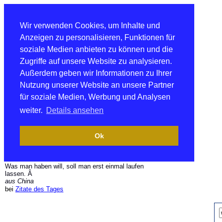
Wir verwenden Cookies, um Inhalte und
Anzeigen zu personalisieren, Funktionen für
soziale Medien anbieten zu können und die
Zugriffe auf unsere Website zu analysieren.
Außerdem geben wir Informationen zu Ihrer
Nutzung unserer Website an unsere Partner
für soziale Medien, Werbung und Analysen
weiter.
Details ansehen
Ok
Was man haben will, soll man erst einmal laufen
lassen. Â
aus China
bei
Zitate des Tages