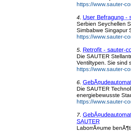
https://www.sauter-c
User Befragung - 
4.
Serbien Seychellen S
Simbabwe Singapur S
https://www.sauter-c
Retrofit - sauter-c
5.
Die SAUTER Stellantr
Ventiltypen. Sie sind 
https://www.sauter-c
GebÃ¤udeautomati
6.
Die SAUTER Technolog
energiebewusste Sta
https://www.sauter-c
GebÃ¤udeautomati
7.
SAUTER
LaborrÃ¤ume benÃ¶ti