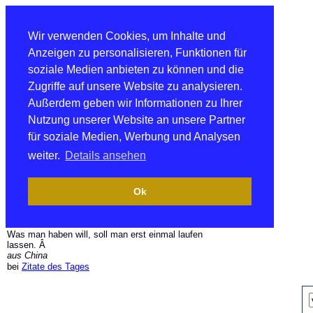
Wir verwenden Cookies, um Inhalte und
Anzeigen zu personalisieren, Funktionen für
soziale Medien anbieten zu können und die
Zugriffe auf unsere Website zu analysieren.
Außerdem geben wir Informationen zu Ihrer
Nutzung unserer Website an unsere Partner
für soziale Medien, Werbung und Analysen
weiter.
Details ansehen
Ok
Was man haben will, soll man erst einmal laufen
lassen. Â
aus China
bei
Zitate des Tages