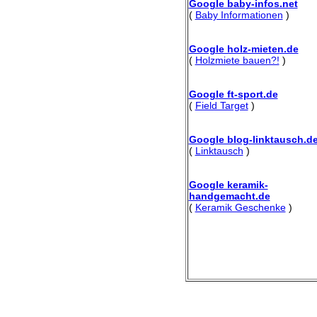
Google baby-infos.net
(
Baby Informationen
)
Google holz-mieten.de
(
Holzmiete bauen?!
)
Google ft-sport.de
(
Field Target
)
Google blog-linktausch.d
(
Linktausch
)
Google keramik-
handgemacht.de
(
Keramik Geschenke
)