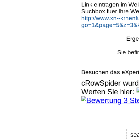
Link eintragen im Web
Suchbox fuer Ihre We
http://www.xn--krhen
go=1&page=5&z=3&ke
Erge
Sie befi
Besuchen das eXperi
cRowSpider
wur
Werten Sie hier:
se