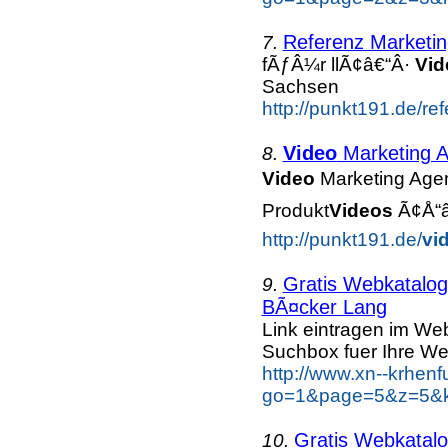
Referenz Marketin
7.
fÃƒÂ¼r llÃ¢â€“Â·
Vid
Sachsen
http://punkt191.de/re
Video
Marketing A
8.
Video
Marketing Agen
Produkt
Video
s
Ã¢Å“â
http://punkt191.de/
vi
Gratis Webkatalog 
9.
BÃ¤cker Lang
Link eintragen im Web
Suchbox fuer Ihre We
http://www.xn--krhen
go=1&page=5&z=5&k
Gratis Webkatalo
10.