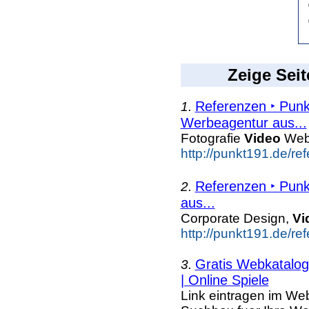
Zeige Seit
Referenzen ‣ Punk
1.
Werbeagentur aus...
Fotografie
Video
Web 
http://punkt191.de/re
Referenzen ‣ Punk
2.
aus...
Corporate Design,
Vi
http://punkt191.de/re
Gratis Webkatalog 
3.
| Online Spiele
Link eintragen im Web