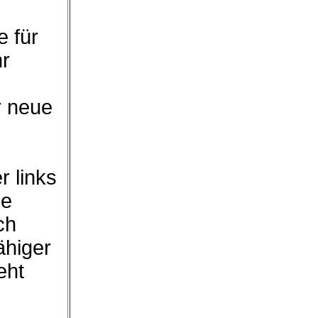
 für
hr
r neue
r links
ie
ch
ähiger
eht