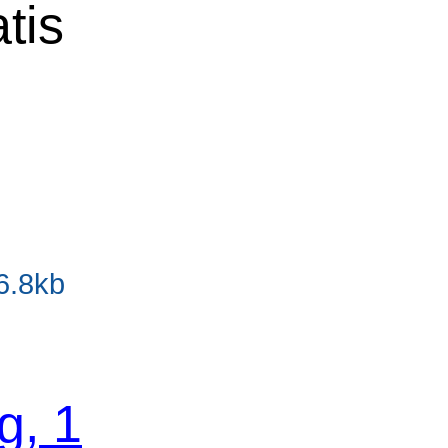
tis
16.8kb
g, 1