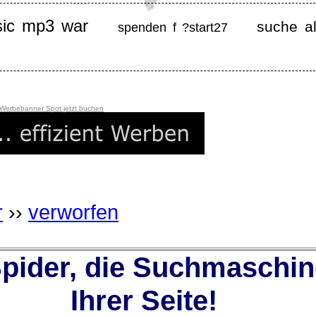
sic mp3 war
suche al
spenden f ?start27
 Werbebanner Spot jetzt buchen
r
››
verworfen
ider, die Suchmaschin
Ihrer Seite!