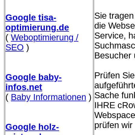
Sie trage
Google tisa-
die Websei
optimierung.de
Service, h
(
Weboptimierung /
Suchmasch
SEO
)
Besucher 
Prüfen Sie
Google baby-
aufgeführ
infos.net
Sache funk
(
Baby Informationen
)
IHRE cRow
Webspace 
prüfen wir
Google holz-