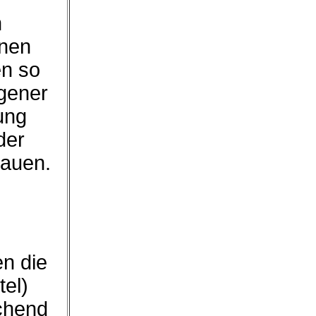
n
hnen
en so
igener
ung
der
hauen.
en die
tel)
chend