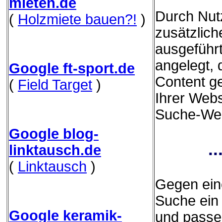
mieten.de
Durch Nut
(
Holzmiete bauen?!
)
zusätzliche
ausgeführ
angelegt,
Google ft-sport.de
Content g
(
Field Target
)
Ihrer Webs
Suche-Webs
Google blog-
.
linktausch.de
(
Linktausch
)
Gegen eine
Suche ein 
Google keramik-
und passe