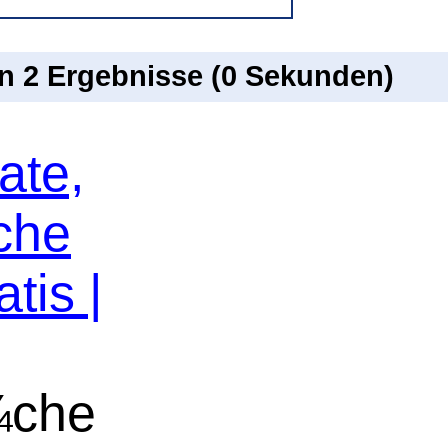
on 2 Ergebnisse (0 Sekunden)
ate,
che
tis |
¼che