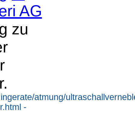
ieri AG
g zu
er
r
r.
ingerate/atmung/ultraschallvernebl
r.html -