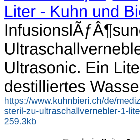
Liter - Kuhn und B
InfusionslÃƒÂ¶sun
Ultraschallvernebl
Ultrasonic. Ein Lite
destilliertes Wasse
https://www.kuhnbieri.ch/de/mediz
steril-zu-ultraschallvernebler-1-lite
259.3kb