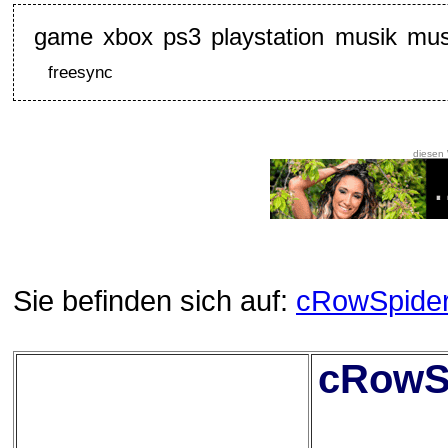
game xbox ps3 playstation musik mu
freesync
diesen
Sie befinden sich auf:
cRowSpide
cRowSp