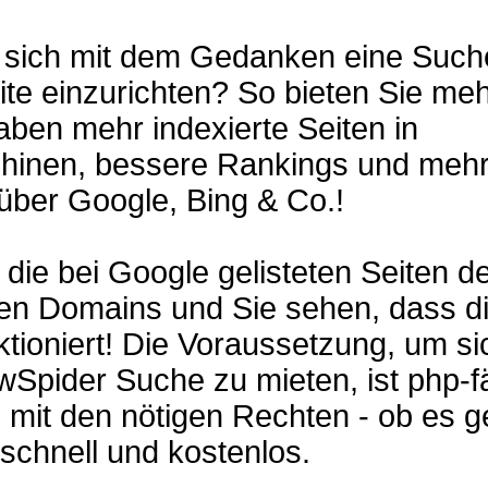
n sich mit dem Gedanken eine Suche
te einzurichten? So bieten Sie me
aben mehr indexierte Seiten in
inen, bessere Rankings und meh
über Google, Bing & Co.!
 die bei Google gelisteten Seiten de
ten Domains und Sie sehen, dass d
tioniert! Die Voraussetzung, um si
Spider Suche zu mieten, ist php-f
mit den nötigen Rechten - ob es g
 schnell und kostenlos.