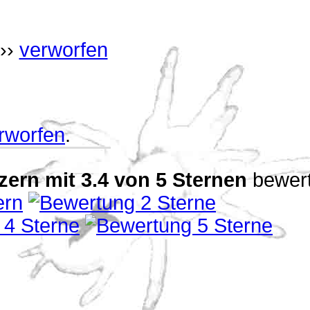
››
verworfen
rworfen
.
zern
mit
3.4
von
5
Sternen
bewert