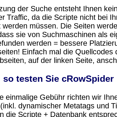
zung der Suche entsteht Ihnen kei
r Traffic, da die Scripte nicht bei I
t werden müssen. Die Seiten werd
 dass sie von Suchmaschinen als e
efunden werden = bessere Platzier
eiten! Einfach mal die Quellcodes 
eiten, auf der linken Seite, ansc
.. so testen Sie cRowSpider
 einmalige Gebühr richten wir Ihn
(inkl. dynamischer Metatags und Ti
n die Scripte + Datenbank entspre