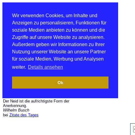
Wir verwenden Cookies, um Inhalte und
Anzeigen zu personalisieren, Funktionen für
soziale Medien anbieten zu können und die
Zugriffe auf unsere Website zu analysieren.
Außerdem geben wir Informationen zu Ihrer
Nutzung unserer Website an unsere Partner
für soziale Medien, Werbung und Analysen
weiter.
Details ansehen
Ok
Der Neid ist die aufrichtigste Form der
Anerkennung.
Wilhelm Busch
bei
Zitate des Tages