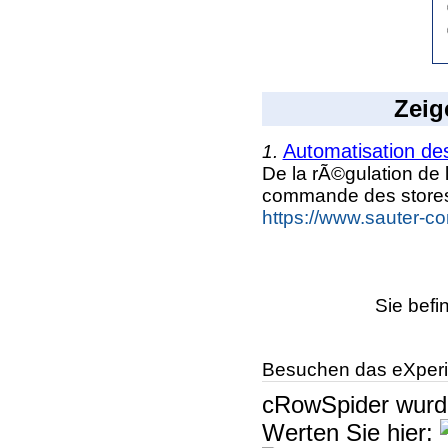
Zeig
Automatisation des
1.
De la rÃ©gulation de
commande des stores
https://www.sauter-con
Sie befi
Besuchen das eXperi
cRowSpider
wur
Werten Sie hier: